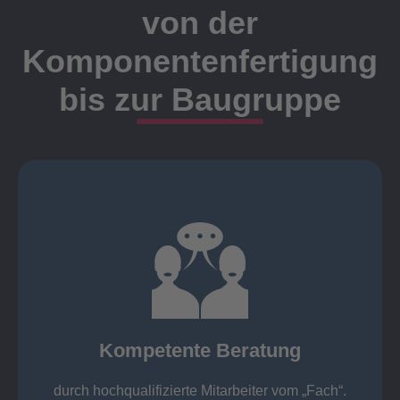
von der
Komponentenfertigung
bis zur Baugruppe
Ansprechpartner
Meister, Techniker oder Ingenieure statt.
findet die Kundenbetreuung ausschließlich durch
Nutzen Sie unsere langjährige Erfahrung! Bei Elting
Kompetente Beratung
„Fach“.
hochqualifizierte Mitarbeiter vom
Kompetente Beratung durch
durch hochqualifizierte Mitarbeiter vom „Fach“.