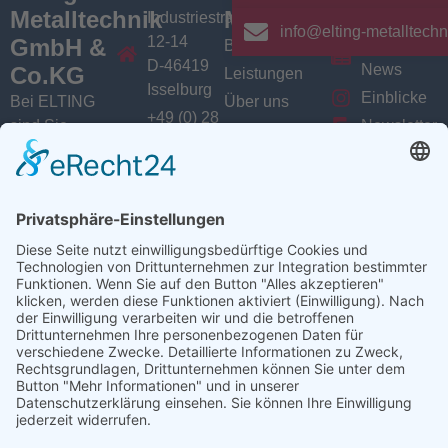
Metalltechnik
Menü
Aktuelles
Industriestrasse
info@elting-metalltechn
12-14
GmbH &
Branchen
Aktuelles /
D-46419
News
Co.KG
Leistungen
Isselburg
Einblicke
Bei ELTING
Über uns
+49 (0) 28
sind Sie
Newsletter
Jobs
74 / 900
Social
richtig, wenn
VarioSAVE
79 - 0
Sie Fachleute
Media
Sitemap
info@elting-
für Blech- und
Instagram
metalltechnik.de
Profilbearbeitung,
Facebook
Abkanttechnik,
Linkedin
Schweißtechnik
YouTube
oder
Baugruppenfertigung
suchen.
Ansprechpartner