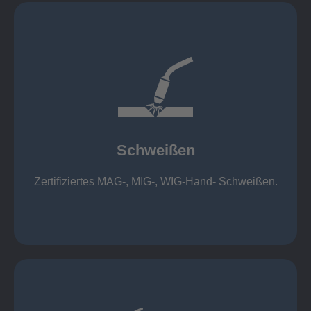
mehr erfahren
1.000 kg
Cobot-Schweißzelle 2 x 1 x 1m / 400A, CMT,
500kg
Roboterschweißen ø800 x 3.200mm / 500A,
Schweißen
1.000kg
Handarbeitsplätze 1,5 x 1,5 x 6m / 350 A,
Zertifiziertes MAG-, MIG-, WIG-Hand- Schweißen.
Schweißen
mehr erfahren