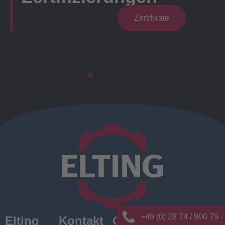
Zertifikate
+49 (0) 28 74 / 900 79 -
Elting
Kontakt
Quick
News/