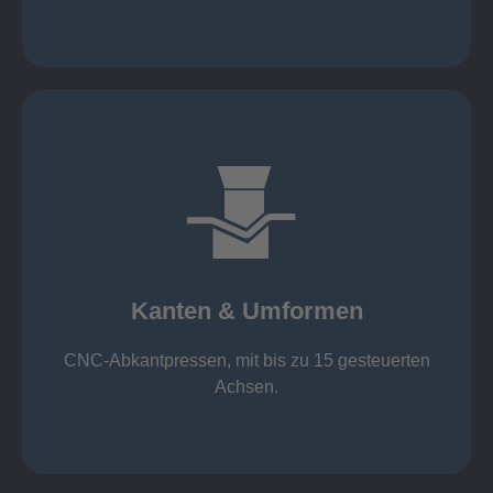
mehr erfahren
großer Standard-Werkzeug-Park
von 600 mm bis 4000 mm
Kanten & Umformen
von 160 kN bis 4000 kN
Kanten & Umformen
CNC-Abkantpressen, mit bis zu 15 gesteuerten
Achsen.