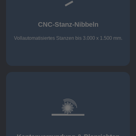
großer Standard-Werkzeug-Park
Aluminium bis 6 mm
Nichtrostender Stahl 4 mm
CNC-Stanz-Nibbeln
Stahl bis 6 mm
CNC-Stanz-Nibbeln
Vollautomatisiertes Stanzen bis 3.000 x 1.500 mm.
mehr erfahren
automatisch, beidseitig simultan
B = 1500 mm