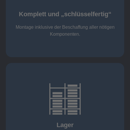
Komponenten
Montage inklusive der Beschaffung aller nötigen
Komplett und „schlüsselfertig“
Komponenten von Elting
Komplett und „schlüsselfertig“:
Montage inklusive der Beschaffung aller nötigen
Komponenten.
mehr erfahren
eigener Fuhrpark
Just in Time
KANBAN
Rahmenverträge
Lager
Lagerhaltung von Kundenteilen