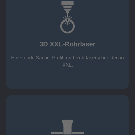
mehr erfahren
Aluminium 10 mm (oxidfrei)
Nichtrostende Stähle 15 mm (oxidfrei)
Stahl 20 mm
Wandstärken:
3D XXL-Rohrlaser
Rechteckprofile bis 300 x 300 mm
bis Ø408 x 15 m, 1.500 kg
Eine runde Sache: Profil- und Rohrlaserschneiden in
3D XXL-Rohrlaser
XXL.
mehr erfahren