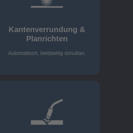
mehr erfahren
automatisch, beidseitig simultan
B = 1500 mm
Kantenverrundung &
Planrichten
Planrichten
Kantenverrundung &
Automatisch, beidseitig simultan.
mehr erfahren
400A, CMT, 1.000 kg
Cobot-Schweißzelle 2 x 1 x 1m /
/ 500A, 500kg