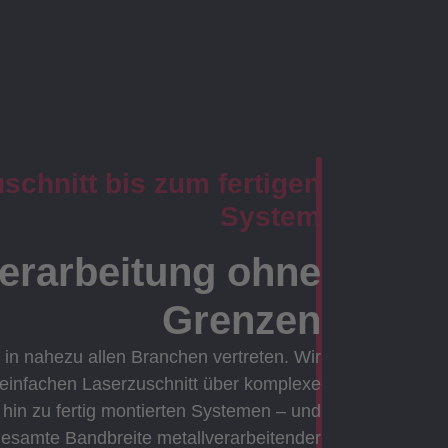
chnitt bis zum fertigen
System
verarbeitung ohne
Grenzen
 in nahezu allen Branchen vertreten. Wir
 einfachen Laserzuschnitt über komplexe
in zu fertig montierten Systemen – und
gesamte Bandbreite metallverarbeitender