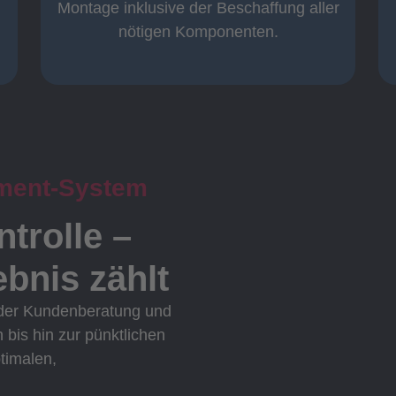
Komplett und
Montage inklusive der Beschaffung aller
nötigen Komponenten.
ment-System
ntrolle –
bnis zählt
 der Kundenberatung und
n bis hin zur pünktlichen
ptimalen,