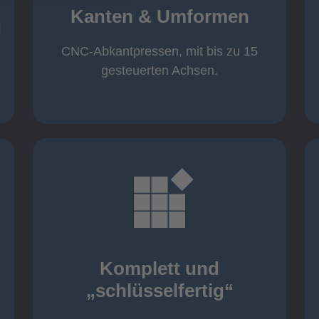
von 600 mm bis 4000 mm
Kanten & Umformen
von 160 kN bis 4000 kN
g
Kanten & Umformen
CNC-Abkantpressen, mit bis zu 15
gesteuerten Achsen.
mehr erfahren
aller nötigen Komponenten
Montage inklusive der Beschaffung
Komplett und
Komponenten von Elting
„schlüsselfertig“
„schlüsselfertig“: