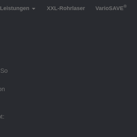
®
Leistungen
XXL-Rohrlaser
VarioSAVE
 So
on
t: