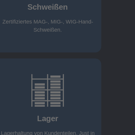
Schweißen
Roboterschweißen ø800 x 3.200mm
350 A, 1.000kg
Handarbeitsplätze 1,5 x 1,5 x 6m /
Zertifiziertes MAG-, MIG-, WIG-Hand-
Schweißen
Schweißen.
mehr erfahren
eigener Fuhrpark
Just in Time
KANBAN
Lager
Rahmenverträge
Lagerhaltung von Kundenteilen
Lagerhaltung von Kundenteilen. Just in