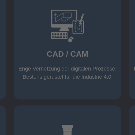
mehr erfahren
Warenwirtschaft
Datenübernahme aus der
Wicam CAM-System mit direkter
CAD / CAM
Inventor und AutoCAD
Software wie z. B. Solid Edge,
Einsatz moderner CAD/CAM
Enge Vernetzung der digitalen Prozesse.
CAD / CAM
Bestens gerüstet für die Industrie 4.0.