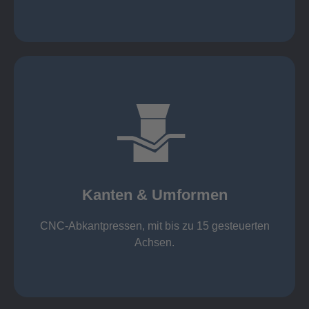
mehr erfahren
großer Standard-Werkzeug-Park
von 600 mm bis 4000 mm
Kanten & Umformen
von 160 kN bis 4000 kN
Kanten & Umformen
CNC-Abkantpressen, mit bis zu 15 gesteuerten
Achsen.