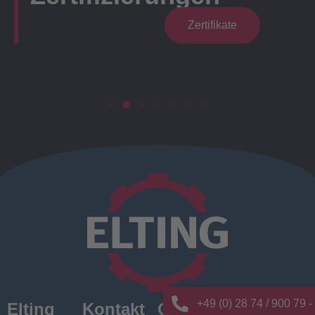
Zertifikate
+49 (0) 28 74 / 900 79 -
Elting
Kontakt
Quick
News/