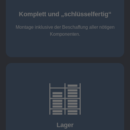
Komponenten
Montage inklusive der Beschaffung aller nötigen
Komplett und „schlüsselfertig“
Komponenten von Elting
Komplett und „schlüsselfertig“:
Montage inklusive der Beschaffung aller nötigen
Komponenten.
mehr erfahren
eigener Fuhrpark
Just in Time
KANBAN
Rahmenverträge
Lager
Lagerhaltung von Kundenteilen