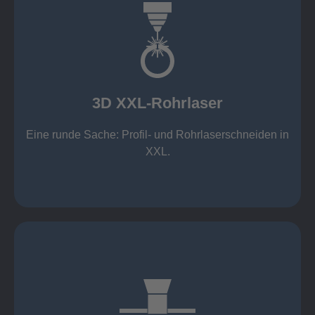
mehr erfahren
Aluminium 10 mm (oxidfrei)
Nichtrostende Stähle 15 mm (oxidfrei)
Stahl 20 mm
Wandstärken:
3D XXL-Rohrlaser
Rechteckprofile bis 300 x 300 mm
bis Ø408 x 15 m, 1.500 kg
Eine runde Sache: Profil- und Rohrlaserschneiden in
3D XXL-Rohrlaser
XXL.
mehr erfahren