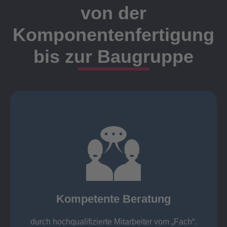
von der
Komponentenfertigung
bis zur Baugruppe
Ansprechpartner
Meister, Techniker oder Ingenieure statt.
findet die Kundenbetreuung ausschließlich durch
Nutzen Sie unsere langjährige Erfahrung! Bei Elting
Kompetente Beratung
„Fach“.
hochqualifizierte Mitarbeiter vom
Kompetente Beratung durch
durch hochqualifizierte Mitarbeiter vom „Fach“.