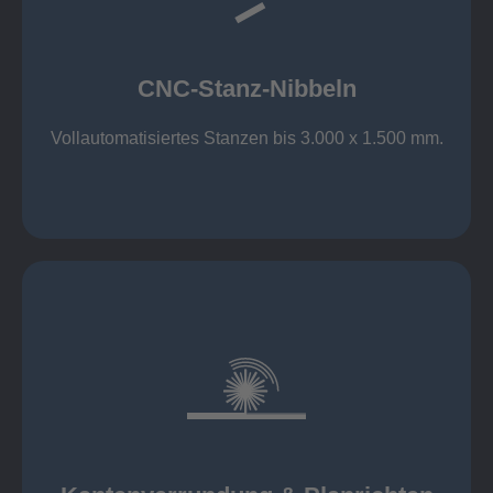
großer Standard-Werkzeug-Park
Aluminium bis 6 mm
Nichtrostender Stahl 4 mm
CNC-Stanz-Nibbeln
Stahl bis 6 mm
CNC-Stanz-Nibbeln
Vollautomatisiertes Stanzen bis 3.000 x 1.500 mm.
mehr erfahren
automatisch, beidseitig simultan
B = 1500 mm