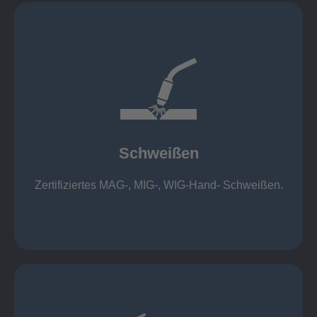
mehr erfahren
1.000 kg
Cobot-Schweißzelle 2 x 1 x 1m / 400A, CMT,
500kg
Roboterschweißen ø800 x 3.200mm / 500A,
Schweißen
1.000kg
Handarbeitsplätze 1,5 x 1,5 x 6m / 350 A,
Zertifiziertes MAG-, MIG-, WIG-Hand- Schweißen.
Schweißen
mehr erfahren