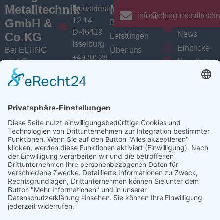
Metalltechnik
Menü
Aktuelles
Industriestrasse
info@elting-metalltechn
12-14
GmbH &
Branchen
Aktuelles /
D-46419
News
Co.KG
Leistungen
Isselburg
Einblicke
Bei ELTING
Über uns
+49 (0) 28
sind Sie
Newsletter
Jobs
74 / 900
Social
richtig, wenn
VarioSAVE
79 - 0
Sie Fachleute
Media
Sitemap
info@elting-
für Blech- und
Instagram
metalltechnik.de
Profilbearbeitung,
Facebook
Abkanttechnik,
Linkedin
Schweißtechnik
YouTube
oder
Baugruppenfertigung
suchen.
Ansprechpartner