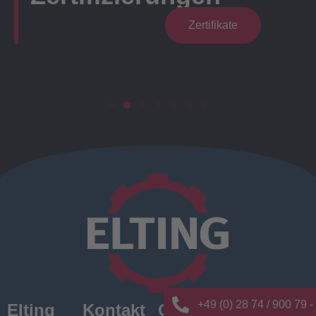
Zertifikate
+49 (0) 28 74 / 900 79 -
Elting
Kontakt
Quick
News/