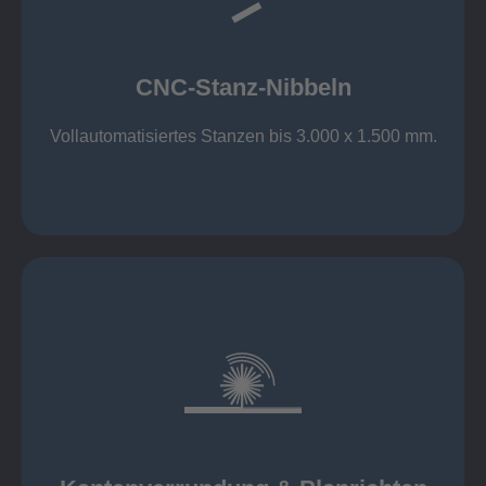
großer Standard-Werkzeug-Park
Aluminium bis 6 mm
Nichtrostender Stahl 4 mm
CNC-Stanz-Nibbeln
Stahl bis 6 mm
CNC-Stanz-Nibbeln
Vollautomatisiertes Stanzen bis 3.000 x 1.500 mm.
mehr erfahren
automatisch, beidseitig simultan
B = 1500 mm