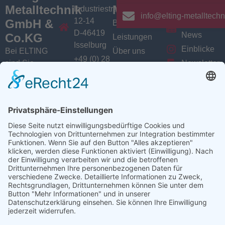
Metalltechnik
Menü
Aktuelles
Industriestrasse
info@elting-metalltechn
12-14
GmbH &
Branchen
Aktuelles /
D-46419
News
Co.KG
Leistungen
Isselburg
Einblicke
Bei ELTING
Über uns
+49 (0) 28
sind Sie
Newsletter
Jobs
74 / 900
Social
richtig, wenn
VarioSAVE
79 - 0
Sie Fachleute
Media
Sitemap
info@elting-
für Blech- und
Instagram
metalltechnik.de
Profilbearbeitung,
Facebook
Abkanttechnik,
Linkedin
Schweißtechnik
YouTube
oder
Baugruppenfertigung
suchen.
Ansprechpartner