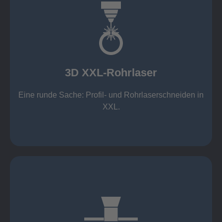
mehr erfahren
Aluminium 10 mm (oxidfrei)
Nichtrostende Stähle 15 mm (oxidfrei)
Stahl 20 mm
Wandstärken:
3D XXL-Rohrlaser
Rechteckprofile bis 300 x 300 mm
bis Ø408 x 15 m, 1.500 kg
Eine runde Sache: Profil- und Rohrlaserschneiden in
3D XXL-Rohrlaser
XXL.
mehr erfahren