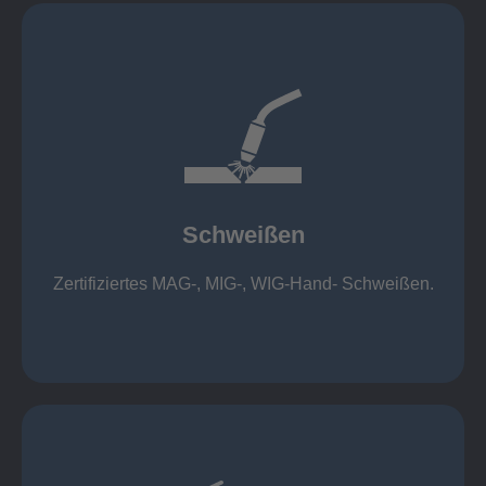
mehr erfahren
1.000 kg
Cobot-Schweißzelle 2 x 1 x 1m / 400A, CMT,
500kg
Roboterschweißen ø800 x 3.200mm / 500A,
Schweißen
1.000kg
Handarbeitsplätze 1,5 x 1,5 x 6m / 350 A,
Zertifiziertes MAG-, MIG-, WIG-Hand- Schweißen.
Schweißen
mehr erfahren