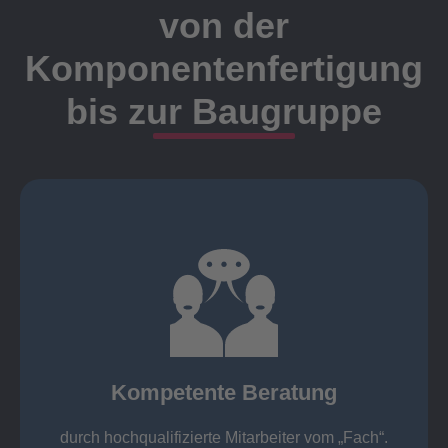
von der
Komponentenfertigung
bis zur Baugruppe
Ansprechpartner
Meister, Techniker oder Ingenieure statt.
findet die Kundenbetreuung ausschließlich durch
Nutzen Sie unsere langjährige Erfahrung! Bei Elting
Kompetente Beratung
„Fach“.
hochqualifizierte Mitarbeiter vom
Kompetente Beratung durch
durch hochqualifizierte Mitarbeiter vom „Fach“.