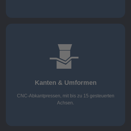
mehr erfahren
großer Standard-Werkzeug-Park
von 600 mm bis 4000 mm
Kanten & Umformen
von 160 kN bis 4000 kN
Kanten & Umformen
CNC-Abkantpressen, mit bis zu 15 gesteuerten
Achsen.