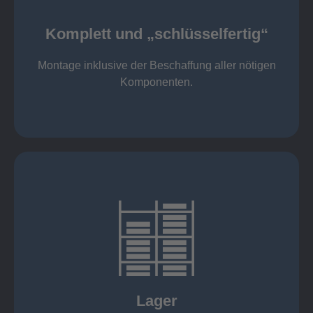
Komponenten
Montage inklusive der Beschaffung aller nötigen
Komplett und „schlüsselfertig“
Komponenten von Elting
Komplett und „schlüsselfertig“:
Montage inklusive der Beschaffung aller nötigen
Komponenten.
mehr erfahren
eigener Fuhrpark
Just in Time
KANBAN
Rahmenverträge
Lager
Lagerhaltung von Kundenteilen