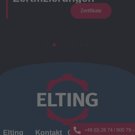
Zertifikate
+49 (0) 28 74 / 900 79 -
Elting
Kontakt
Quick
News/