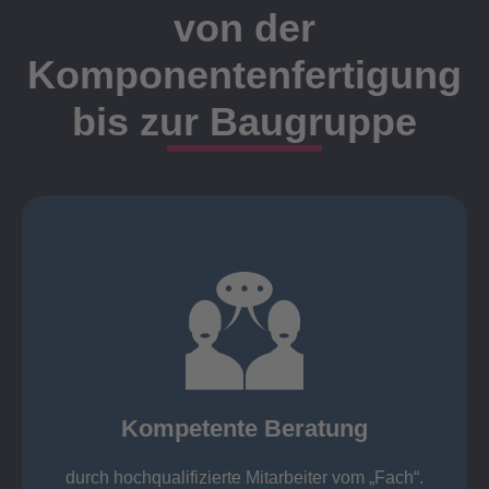
von der
Komponentenfertigung
bis zur Baugruppe
Ansprechpartner
Meister, Techniker oder Ingenieure statt.
findet die Kundenbetreuung ausschließlich durch
Nutzen Sie unsere langjährige Erfahrung! Bei Elting
Kompetente Beratung
„Fach“.
hochqualifizierte Mitarbeiter vom
Kompetente Beratung durch
durch hochqualifizierte Mitarbeiter vom „Fach“.