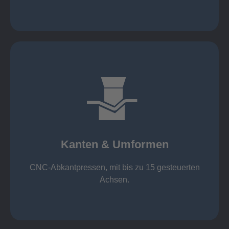
mehr erfahren
großer Standard-Werkzeug-Park
von 600 mm bis 4000 mm
Kanten & Umformen
von 160 kN bis 4000 kN
Kanten & Umformen
CNC-Abkantpressen, mit bis zu 15 gesteuerten
Achsen.