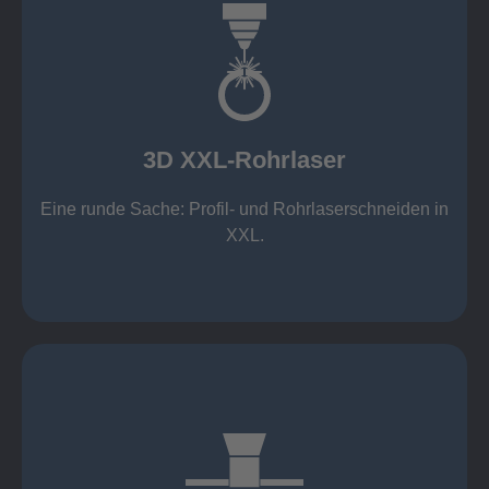
mehr erfahren
Aluminium 10 mm (oxidfrei)
Nichtrostende Stähle 15 mm (oxidfrei)
Stahl 20 mm
Wandstärken:
3D XXL-Rohrlaser
Rechteckprofile bis 300 x 300 mm
bis Ø408 x 15 m, 1.500 kg
Eine runde Sache: Profil- und Rohrlaserschneiden in
3D XXL-Rohrlaser
XXL.
mehr erfahren