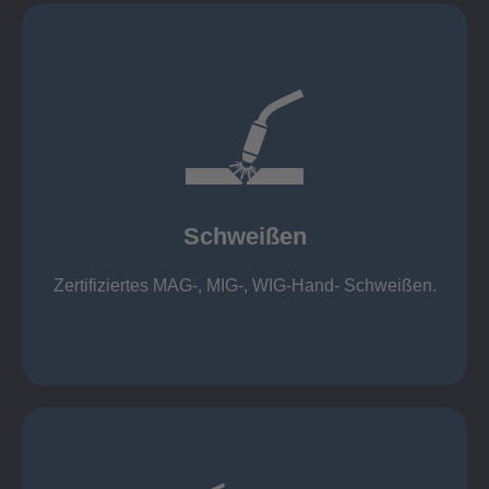
mehr erfahren
1.000 kg
Cobot-Schweißzelle 2 x 1 x 1m / 400A, CMT,
500kg
Roboterschweißen ø800 x 3.200mm / 500A,
Schweißen
1.000kg
Handarbeitsplätze 1,5 x 1,5 x 6m / 350 A,
Zertifiziertes MAG-, MIG-, WIG-Hand- Schweißen.
Schweißen
mehr erfahren