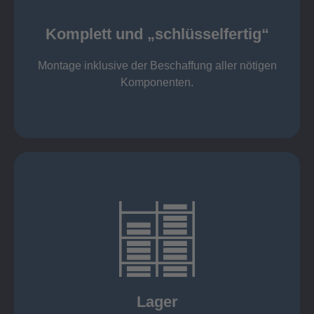
Komponenten
Montage inklusive der Beschaffung aller nötigen
Komplett und „schlüsselfertig“
Komponenten von Elting
Komplett und „schlüsselfertig“:
Montage inklusive der Beschaffung aller nötigen
Komponenten.
mehr erfahren
eigener Fuhrpark
Just in Time
KANBAN
Rahmenverträge
Lager
Lagerhaltung von Kundenteilen