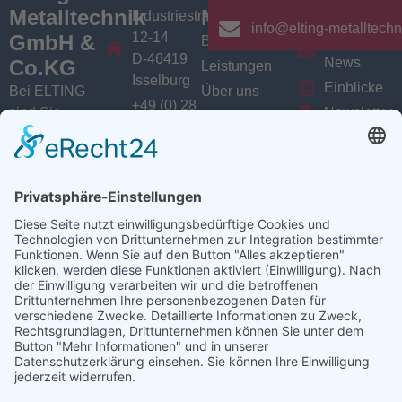
Metalltechnik
Menü
Aktuelles
Industriestrasse
info@elting-metalltechn
12-14
GmbH &
Branchen
Aktuelles /
D-46419
News
Co.KG
Leistungen
Isselburg
Einblicke
Bei ELTING
Über uns
+49 (0) 28
sind Sie
Newsletter
Jobs
74 / 900
Social
richtig, wenn
VarioSAVE
79 - 0
Sie Fachleute
Media
Sitemap
info@elting-
für Blech- und
Instagram
metalltechnik.de
Profilbearbeitung,
Facebook
Abkanttechnik,
Linkedin
Schweißtechnik
YouTube
oder
Baugruppenfertigung
suchen.
Ansprechpartner