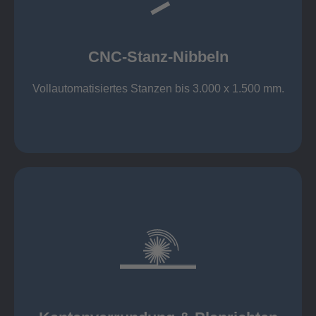
großer Standard-Werkzeug-Park
Aluminium bis 6 mm
Nichtrostender Stahl 4 mm
CNC-Stanz-Nibbeln
Stahl bis 6 mm
CNC-Stanz-Nibbeln
Vollautomatisiertes Stanzen bis 3.000 x 1.500 mm.
mehr erfahren
automatisch, beidseitig simultan
B = 1500 mm