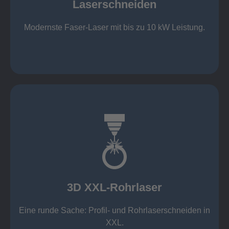
Laserschneiden
Stahl bis 12 mm oxidfrei (Schmelzschneiden)
bis 2.000 x 4.000 mm Tafelformat
Modernste Faser-Laser mit bis zu 10 kW Leistung.
Laserschneiden
mehr erfahren
Aluminium 10 mm (oxidfrei)
Nichtrostende Stähle 15 mm (oxidfrei)
Stahl 20 mm
Wandstärken:
3D XXL-Rohrlaser
Rechteckprofile bis 300 x 300 mm
bis Ø408 x 15 m, 1.500 kg
Eine runde Sache: Profil- und Rohrlaserschneiden in
3D XXL-Rohrlaser
XXL.