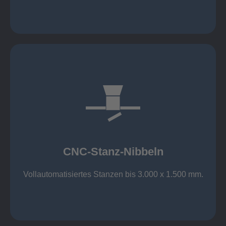
mehr erfahren
großer Standard-Werkzeug-Park
Aluminium bis 6 mm
Nichtrostender Stahl 4 mm
CNC-Stanz-Nibbeln
Stahl bis 6 mm
CNC-Stanz-Nibbeln
Vollautomatisiertes Stanzen bis 3.000 x 1.500 mm.