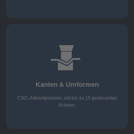
mehr erfahren
großer Standard-Werkzeug-Park
von 600 mm bis 4000 mm
Kanten & Umformen
von 160 kN bis 4000 kN
Kanten & Umformen
CNC-Abkantpressen, mit bis zu 15 gesteuerten
Achsen.