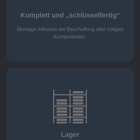
Komponenten
Montage inklusive der Beschaffung aller nötigen
Komplett und „schlüsselfertig“
Komponenten von Elting
Komplett und „schlüsselfertig“:
Montage inklusive der Beschaffung aller nötigen
Komponenten.
mehr erfahren
eigener Fuhrpark
Just in Time
KANBAN
Rahmenverträge
Lager
Lagerhaltung von Kundenteilen