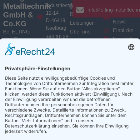
Metalltechnik
Menü
Aktuelles
Industriestrasse
info@elting-metalltechn
12-14
GmbH &
Branchen
Aktuelles /
D-46419
News
Co.KG
Leistungen
Isselburg
Einblicke
Bei ELTING
Über uns
+49 (0) 28
sind Sie
Newsletter
Jobs
74 / 900
Social
richtig, wenn
VarioSAVE
79 - 0
Sie Fachleute
Media
Sitemap
info@elting-
für Blech- und
Instagram
metalltechnik.de
Profilbearbeitung,
Facebook
Abkanttechnik,
Linkedin
Schweißtechnik
YouTube
oder
Baugruppenfertigung
suchen.
Ansprechpartner