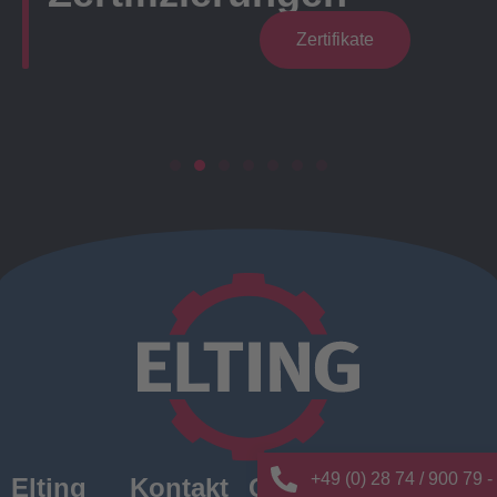
Zertifikate
+49 (0) 28 74 / 900 79 -
Elting
Kontakt
Quick
News/