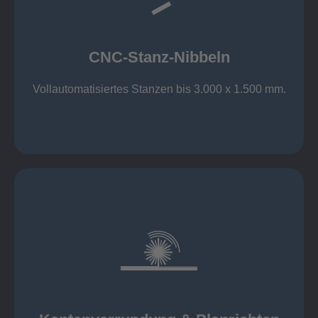
großer Standard-Werkzeug-Park
Aluminium bis 6 mm
Nichtrostender Stahl 4 mm
CNC-Stanz-Nibbeln
Stahl bis 6 mm
CNC-Stanz-Nibbeln
Vollautomatisiertes Stanzen bis 3.000 x 1.500 mm.
mehr erfahren
automatisch, beidseitig simultan
B = 1500 mm