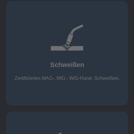
mehr erfahren
1.000 kg
Cobot-Schweißzelle 2 x 1 x 1m / 400A, CMT,
500kg
Roboterschweißen ø800 x 3.200mm / 500A,
Schweißen
1.000kg
Handarbeitsplätze 1,5 x 1,5 x 6m / 350 A,
Zertifiziertes MAG-, MIG-, WIG-Hand- Schweißen.
Schweißen
mehr erfahren