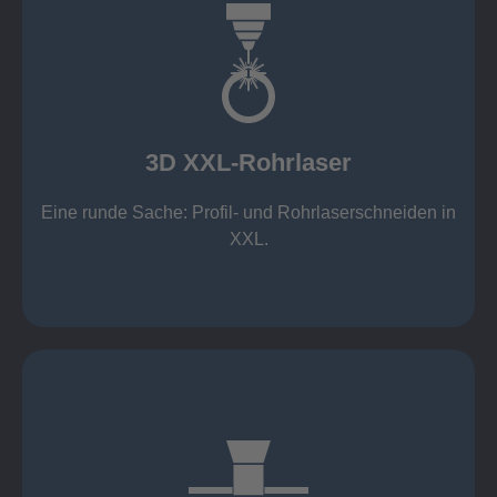
mehr erfahren
Aluminium 10 mm (oxidfrei)
Nichtrostende Stähle 15 mm (oxidfrei)
Stahl 20 mm
Wandstärken:
3D XXL-Rohrlaser
Rechteckprofile bis 300 x 300 mm
bis Ø408 x 15 m, 1.500 kg
Eine runde Sache: Profil- und Rohrlaserschneiden in
3D XXL-Rohrlaser
XXL.
mehr erfahren