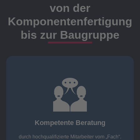
von der
Komponentenfertigung
bis zur Baugruppe
Ansprechpartner
Meister, Techniker oder Ingenieure statt.
findet die Kundenbetreuung ausschließlich durch
Nutzen Sie unsere langjährige Erfahrung! Bei Elting
Kompetente Beratung
„Fach“.
hochqualifizierte Mitarbeiter vom
Kompetente Beratung durch
durch hochqualifizierte Mitarbeiter vom „Fach“.