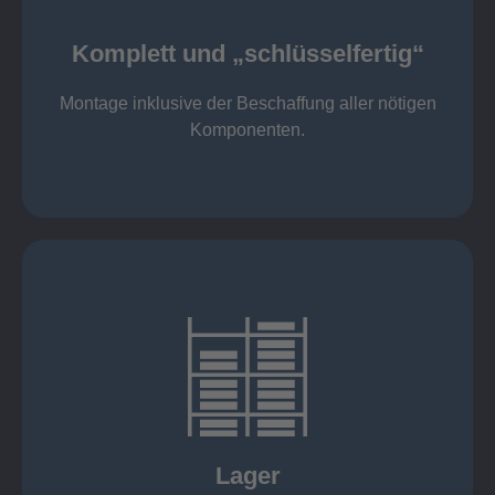
Komponenten
Montage inklusive der Beschaffung aller nötigen
Komplett und „schlüsselfertig“
Komponenten von Elting
Komplett und „schlüsselfertig“:
Montage inklusive der Beschaffung aller nötigen
Komponenten.
mehr erfahren
eigener Fuhrpark
Just in Time
KANBAN
Rahmenverträge
Lager
Lagerhaltung von Kundenteilen