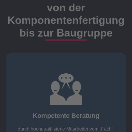
von der
Komponentenfertigung
bis zur Baugruppe
Ansprechpartner
Meister, Techniker oder Ingenieure statt.
findet die Kundenbetreuung ausschließlich durch
Nutzen Sie unsere langjährige Erfahrung! Bei Elting
Kompetente Beratung
„Fach“.
hochqualifizierte Mitarbeiter vom
Kompetente Beratung durch
durch hochqualifizierte Mitarbeiter vom „Fach“.