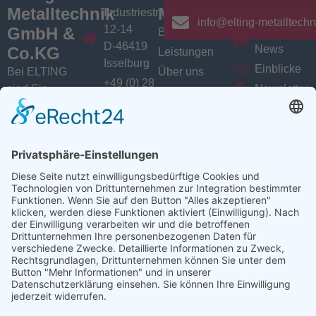
Metalltechnik
Menü
Aktuelles
Industriestrasse
info@elting-metalltechn
12-14
GmbH &
Branchen
Aktuelles /
D-46419
News
Co.KG
Leistungen
Isselburg
Einblicke
Bei ELTING
Über uns
+49 (0) 28
sind Sie
Newsletter
Jobs
74 / 900
Social
richtig, wenn
VarioSAVE
79 - 0
Sie Fachleute
Media
Sitemap
info@elting-
für Blech- und
Instagram
metalltechnik.de
Profilbearbeitung,
Facebook
Abkanttechnik,
Linkedin
Schweißtechnik
YouTube
oder
Baugruppenfertigung
suchen.
Ansprechpartner