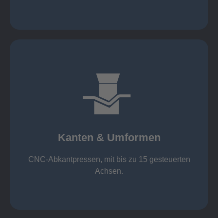
mehr erfahren
großer Standard-Werkzeug-Park
von 600 mm bis 4000 mm
Kanten & Umformen
von 160 kN bis 4000 kN
Kanten & Umformen
CNC-Abkantpressen, mit bis zu 15 gesteuerten
Achsen.