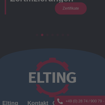
Zertifikate
+49 (0) 28 74 / 900 79 -
Elting
Kontakt
Quick
News/