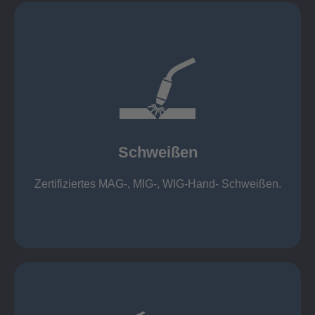
mehr erfahren
1.000 kg
Cobot-Schweißzelle 2 x 1 x 1m / 400A, CMT,
500kg
Roboterschweißen ø800 x 3.200mm / 500A,
Schweißen
1.000kg
Handarbeitsplätze 1,5 x 1,5 x 6m / 350 A,
Zertifiziertes MAG-, MIG-, WIG-Hand- Schweißen.
Schweißen
mehr erfahren