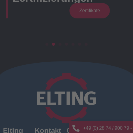
Zertifikate
+49 (0) 28 74 / 900 79 -
Elting
Kontakt
Quick
News/