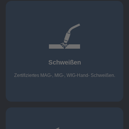
mehr erfahren
1.000 kg
Cobot-Schweißzelle 2 x 1 x 1m / 400A, CMT,
500kg
Roboterschweißen ø800 x 3.200mm / 500A,
Schweißen
1.000kg
Handarbeitsplätze 1,5 x 1,5 x 6m / 350 A,
Zertifiziertes MAG-, MIG-, WIG-Hand- Schweißen.
Schweißen
mehr erfahren