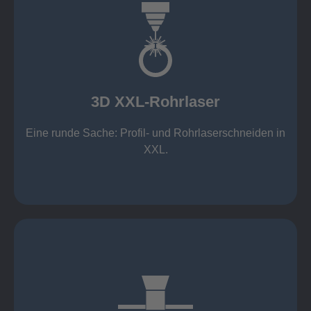
mehr erfahren
Aluminium 10 mm (oxidfrei)
Nichtrostende Stähle 15 mm (oxidfrei)
Stahl 20 mm
Wandstärken:
3D XXL-Rohrlaser
Rechteckprofile bis 300 x 300 mm
bis Ø408 x 15 m, 1.500 kg
Eine runde Sache: Profil- und Rohrlaserschneiden in
3D XXL-Rohrlaser
XXL.
mehr erfahren