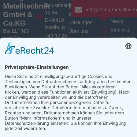
Metalltechnik
Menü
Aktuelles
Industriestrasse
info@elting-metalltechn
12-14
GmbH &
Branchen
Aktuelles /
D-46419
News
Co.KG
Leistungen
Isselburg
Einblicke
Bei ELTING
Über uns
+49 (0) 28
sind Sie
Newsletter
Jobs
74 / 900
Social
richtig, wenn
VarioSAVE
79 - 0
Sie Fachleute
Media
Sitemap
info@elting-
für Blech- und
Instagram
metalltechnik.de
Profilbearbeitung,
Facebook
Abkanttechnik,
Linkedin
Schweißtechnik
YouTube
oder
Baugruppenfertigung
suchen.
Ansprechpartner