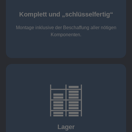
Komponenten
Montage inklusive der Beschaffung aller nötigen
Komplett und „schlüsselfertig“
Komponenten von Elting
Komplett und „schlüsselfertig“:
Montage inklusive der Beschaffung aller nötigen
Komponenten.
mehr erfahren
eigener Fuhrpark
Just in Time
KANBAN
Rahmenverträge
Lager
Lagerhaltung von Kundenteilen