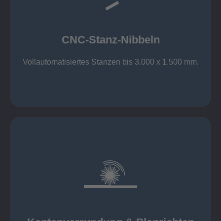
großer Standard-Werkzeug-Park
Aluminium bis 6 mm
Nichtrostender Stahl 4 mm
CNC-Stanz-Nibbeln
Stahl bis 6 mm
CNC-Stanz-Nibbeln
Vollautomatisiertes Stanzen bis 3.000 x 1.500 mm.
mehr erfahren
automatisch, beidseitig simultan
B = 1500 mm