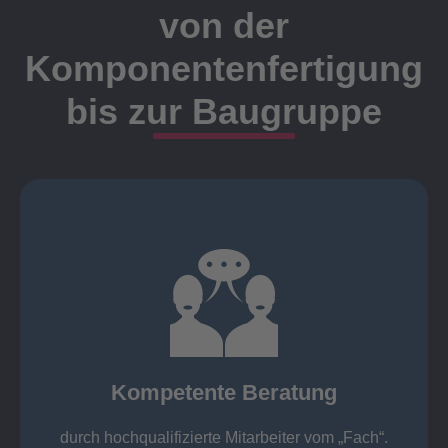
von der
Komponentenfertigung
bis zur Baugruppe
Ansprechpartner
Meister, Techniker oder Ingenieure statt.
findet die Kundenbetreuung ausschließlich durch
Nutzen Sie unsere langjährige Erfahrung! Bei Elting
Kompetente Beratung
„Fach“.
hochqualifizierte Mitarbeiter vom
Kompetente Beratung durch
durch hochqualifizierte Mitarbeiter vom „Fach“.