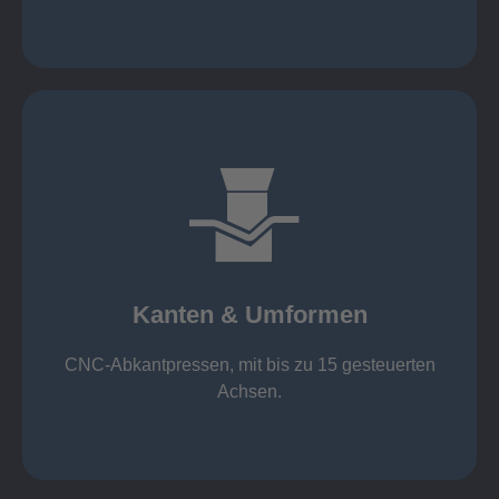
mehr erfahren
großer Standard-Werkzeug-Park
von 600 mm bis 4000 mm
Kanten & Umformen
von 160 kN bis 4000 kN
Kanten & Umformen
CNC-Abkantpressen, mit bis zu 15 gesteuerten
Achsen.