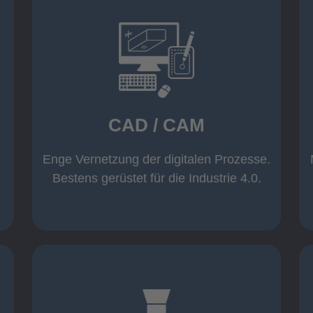
mehr erfahren
Warenwirtschaft
Datenübernahme aus der
Wicam CAM-System mit direkter
CAD / CAM
Inventor und AutoCAD
Software wie z. B. Solid Edge,
Einsatz moderner CAD/CAM
Enge Vernetzung der digitalen Prozesse.
CAD / CAM
Bestens gerüstet für die Industrie 4.0.