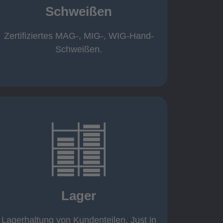
Schweißen
Roboterschweißen ø800 x 3.200mm
350 A, 1.000kg
Handarbeitsplätze 1,5 x 1,5 x 6m /
Zertifiziertes MAG-, MIG-, WIG-Hand-
Schweißen
Schweißen.
mehr erfahren
eigener Fuhrpark
Just in Time
KANBAN
Lager
Rahmenverträge
Lagerhaltung von Kundenteilen
Lagerhaltung von Kundenteilen. Just in