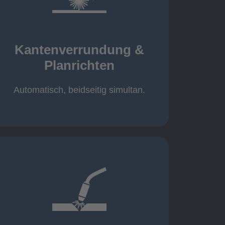
mehr erfahren
automatisch, beidseitig simultan
B = 1500 mm
Kantenverrundung &
Planrichten
Planrichten
Kantenverrundung &
Automatisch, beidseitig simultan.
mehr erfahren
400A, CMT, 1.000 kg
Cobot-Schweißzelle 2 x 1 x 1m /
/ 500A, 500kg