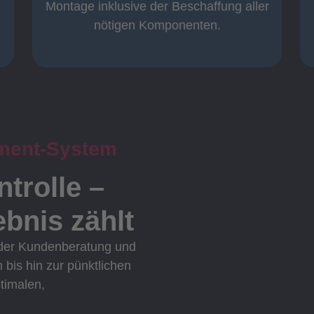
Komplett und
Montage inklusive der Beschaffung aller
nötigen Komponenten.
ment-System
ntrolle –
bnis zählt
 der Kundenberatung und
n bis hin zur pünktlichen
ptimalen,