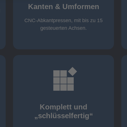
von 600 mm bis 4000 mm
Kanten & Umformen
von 160 kN bis 4000 kN
g
Kanten & Umformen
CNC-Abkantpressen, mit bis zu 15
gesteuerten Achsen.
mehr erfahren
aller nötigen Komponenten
Montage inklusive der Beschaffung
Komplett und
Komponenten von Elting
„schlüsselfertig“
„schlüsselfertig“: