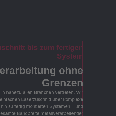
chnitt bis zum fertigen
System
verarbeitung ohne
Grenzen
 in nahezu allen Branchen vertreten. Wir
 einfachen Laserzuschnitt über komplexe
in zu fertig montierten Systemen – und
gesamte Bandbreite metallverarbeitender