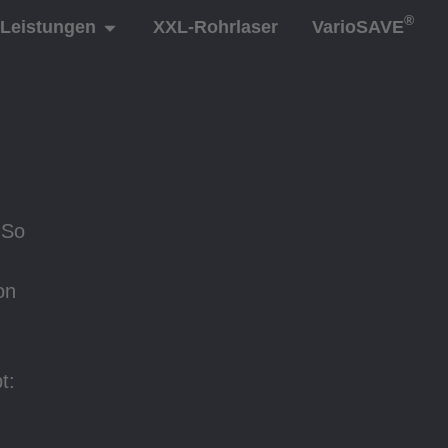
®
Leistungen
XXL-Rohrlaser
VarioSAVE
 So
on
t: