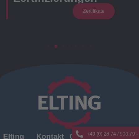
Zertifikate
+49 (0) 28 74 / 900 79 -
Elting
Kontakt
Quick
News/