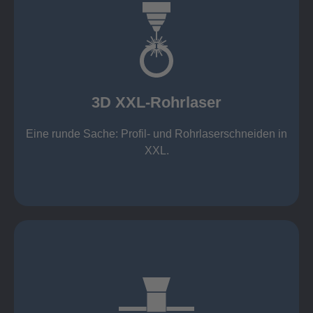
mehr erfahren
Aluminium 10 mm (oxidfrei)
Nichtrostende Stähle 15 mm (oxidfrei)
Stahl 20 mm
Wandstärken:
3D XXL-Rohrlaser
Rechteckprofile bis 300 x 300 mm
bis Ø408 x 15 m, 1.500 kg
Eine runde Sache: Profil- und Rohrlaserschneiden in
3D XXL-Rohrlaser
XXL.
mehr erfahren