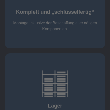
Komponenten
Montage inklusive der Beschaffung aller nötigen
Komplett und „schlüsselfertig“
Komponenten von Elting
Komplett und „schlüsselfertig“:
Montage inklusive der Beschaffung aller nötigen
Komponenten.
mehr erfahren
eigener Fuhrpark
Just in Time
KANBAN
Rahmenverträge
Lager
Lagerhaltung von Kundenteilen