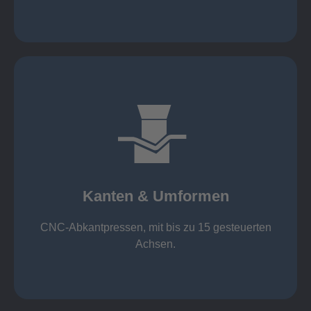
mehr erfahren
großer Standard-Werkzeug-Park
von 600 mm bis 4000 mm
Kanten & Umformen
von 160 kN bis 4000 kN
Kanten & Umformen
CNC-Abkantpressen, mit bis zu 15 gesteuerten
Achsen.