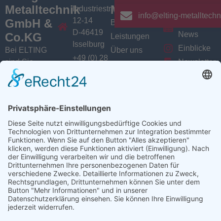
Metalltechnik
Menü
Aktuelles
Industriestrasse
info@elting-metalltechn
12-14
GmbH &
Branchen
Aktuelles /
D-46419
News
Co.KG
Leistungen
Isselburg
Einblicke
Bei ELTING
Über uns
+49 (0) 28
sind Sie
Newsletter
Jobs
74 / 900
Social
richtig, wenn
VarioSAVE
79 - 0
Sie Fachleute
Media
Sitemap
info@elting-
für Blech- und
Instagram
metalltechnik.de
Profilbearbeitung,
Facebook
Abkanttechnik,
Linkedin
Schweißtechnik
YouTube
oder
Baugruppenfertigung
suchen.
Ansprechpartner