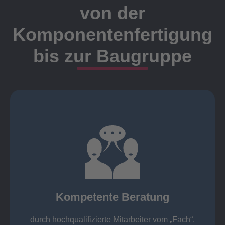
von der
Komponentenfertigung
bis zur Baugruppe
Ansprechpartner
Meister, Techniker oder Ingenieure statt.
findet die Kundenbetreuung ausschließlich durch
Nutzen Sie unsere langjährige Erfahrung! Bei Elting
Kompetente Beratung
„Fach“.
hochqualifizierte Mitarbeiter vom
Kompetente Beratung durch
durch hochqualifizierte Mitarbeiter vom „Fach“.