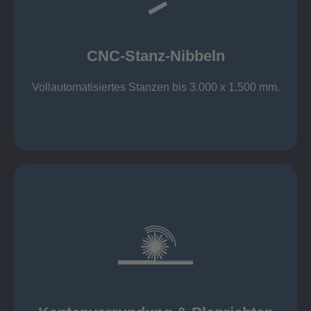
großer Standard-Werkzeug-Park
Aluminium bis 6 mm
Nichtrostender Stahl 4 mm
CNC-Stanz-Nibbeln
Stahl bis 6 mm
CNC-Stanz-Nibbeln
Vollautomatisiertes Stanzen bis 3.000 x 1.500 mm.
mehr erfahren
automatisch, beidseitig simultan
B = 1500 mm