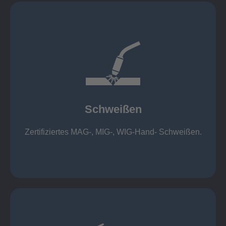
mehr erfahren
1.000 kg
Cobot-Schweißzelle 2 x 1 x 1m / 400A, CMT,
500kg
Roboterschweißen ø800 x 3.200mm / 500A,
Schweißen
1.000kg
Handarbeitsplätze 1,5 x 1,5 x 6m / 350 A,
Zertifiziertes MAG-, MIG-, WIG-Hand- Schweißen.
Schweißen
mehr erfahren