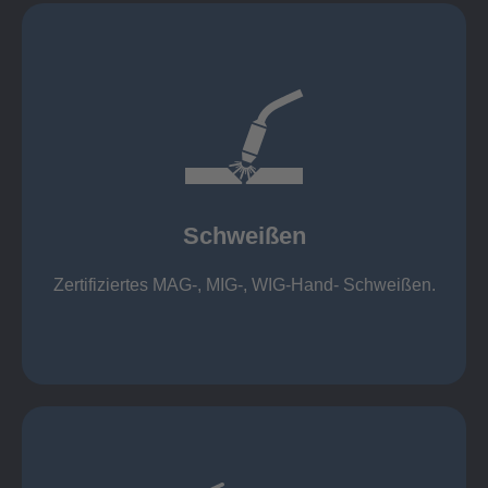
mehr erfahren
1.000 kg
Cobot-Schweißzelle 2 x 1 x 1m / 400A, CMT,
500kg
Roboterschweißen ø800 x 3.200mm / 500A,
Schweißen
1.000kg
Handarbeitsplätze 1,5 x 1,5 x 6m / 350 A,
Zertifiziertes MAG-, MIG-, WIG-Hand- Schweißen.
Schweißen
mehr erfahren