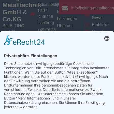
Metalltechnik
Menü
Aktuelles
Industriestrasse
info@elting-metalltechn
12-14
GmbH &
Branchen
Aktuelles /
D-46419
News
Co.KG
Leistungen
Isselburg
Einblicke
Bei ELTING
Über uns
+49 (0) 28
sind Sie
Newsletter
Jobs
74 / 900
Social
richtig, wenn
VarioSAVE
79 - 0
Sie Fachleute
Media
Sitemap
info@elting-
für Blech- und
Instagram
metalltechnik.de
Profilbearbeitung,
Facebook
Abkanttechnik,
Linkedin
Schweißtechnik
YouTube
oder
Baugruppenfertigung
suchen.
Ansprechpartner