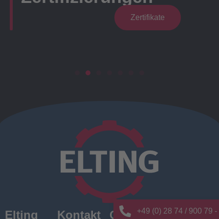
Zertifikate
+49 (0) 28 74 / 900 79 -
Elting
Kontakt
Quick
News/