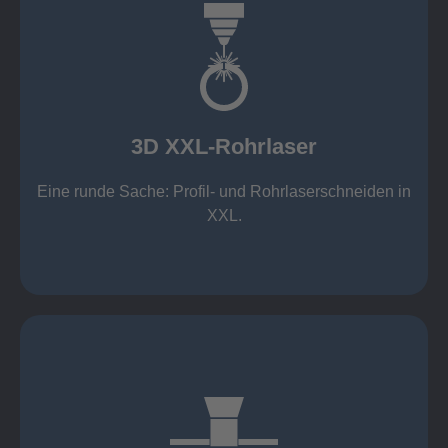
mehr erfahren
Aluminium 10 mm (oxidfrei)
Nichtrostende Stähle 15 mm (oxidfrei)
Stahl 20 mm
Wandstärken:
3D XXL-Rohrlaser
Rechteckprofile bis 300 x 300 mm
bis Ø408 x 15 m, 1.500 kg
Eine runde Sache: Profil- und Rohrlaserschneiden in
3D XXL-Rohrlaser
XXL.
mehr erfahren