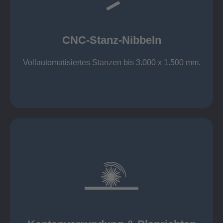
großer Standard-Werkzeug-Park
Aluminium bis 6 mm
Nichtrostender Stahl 4 mm
CNC-Stanz-Nibbeln
Stahl bis 6 mm
CNC-Stanz-Nibbeln
Vollautomatisiertes Stanzen bis 3.000 x 1.500 mm.
mehr erfahren
automatisch, beidseitig simultan
B = 1500 mm