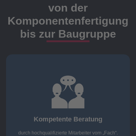
von der
Komponentenfertigung
bis zur Baugruppe
Ansprechpartner
Meister, Techniker oder Ingenieure statt.
findet die Kundenbetreuung ausschließlich durch
Nutzen Sie unsere langjährige Erfahrung! Bei Elting
Kompetente Beratung
„Fach“.
hochqualifizierte Mitarbeiter vom
Kompetente Beratung durch
durch hochqualifizierte Mitarbeiter vom „Fach“.