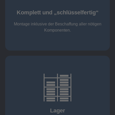
Komponenten
Montage inklusive der Beschaffung aller nötigen
Komplett und „schlüsselfertig“
Komponenten von Elting
Komplett und „schlüsselfertig“:
Montage inklusive der Beschaffung aller nötigen
Komponenten.
mehr erfahren
eigener Fuhrpark
Just in Time
KANBAN
Rahmenverträge
Lager
Lagerhaltung von Kundenteilen