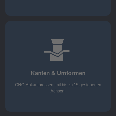
mehr erfahren
großer Standard-Werkzeug-Park
von 600 mm bis 4000 mm
Kanten & Umformen
von 160 kN bis 4000 kN
Kanten & Umformen
CNC-Abkantpressen, mit bis zu 15 gesteuerten
Achsen.