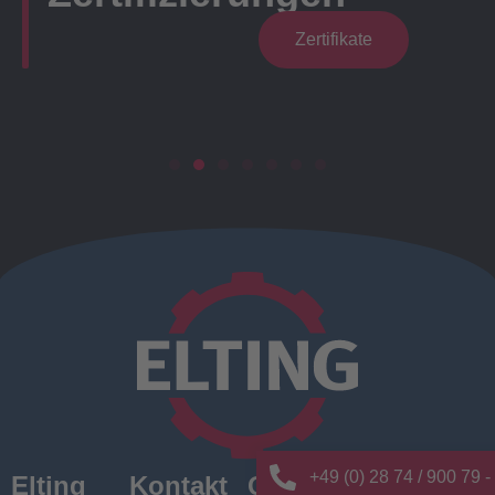
Zertifikate
+49 (0) 28 74 / 900 79 -
Elting
Kontakt
Quick
News/