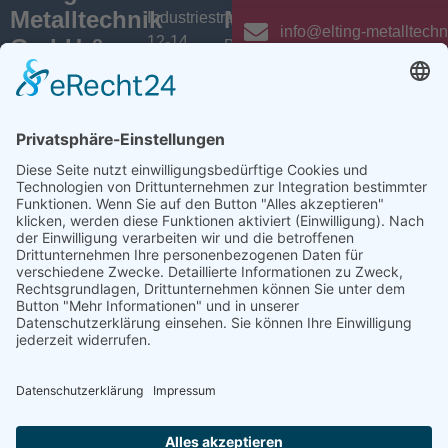
Metalltechnik
Menü
Aktuelles
Industriestrasse
info@elting-metalltechn
12-14
GmbH &
Branchen
Aktuelles /
D-46419
News
Co.KG
Leistungen
Isselburg
Einblicke
Bei ELTING
Über uns
+49 (0) 28
sind Sie
Newsletter
Jobs
74 / 900
Social
richtig, wenn
VarioSAVE
79 - 0
Sie Fachleute
Media
Sitemap
info@elting-
für Blech- und
Instagram
metalltechnik.de
Profilbearbeitung,
Facebook
Abkanttechnik,
Linkedin
Schweißtechnik
YouTube
oder
Baugruppenfertigung
suchen.
Ansprechpartner