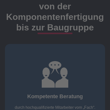
von der
Komponentenfertigung
bis zur Baugruppe
Ansprechpartner
Meister, Techniker oder Ingenieure statt.
findet die Kundenbetreuung ausschließlich durch
Nutzen Sie unsere langjährige Erfahrung! Bei Elting
Kompetente Beratung
„Fach“.
hochqualifizierte Mitarbeiter vom
Kompetente Beratung durch
durch hochqualifizierte Mitarbeiter vom „Fach“.