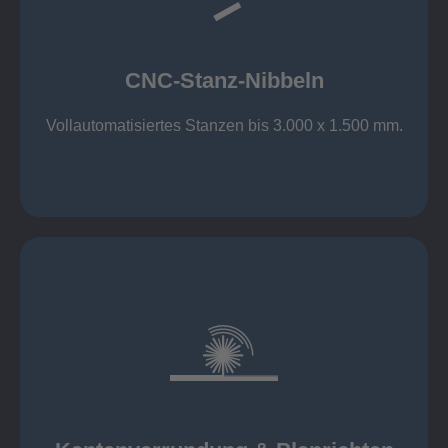
großer Standard-Werkzeug-Park
Aluminium bis 6 mm
Nichtrostender Stahl 4 mm
CNC-Stanz-Nibbeln
Stahl bis 6 mm
CNC-Stanz-Nibbeln
Vollautomatisiertes Stanzen bis 3.000 x 1.500 mm.
mehr erfahren
automatisch, beidseitig simultan
B = 1500 mm