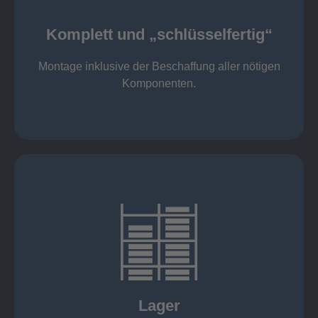
Komponenten
Montage inklusive der Beschaffung aller nötigen
Komplett und „schlüsselfertig“
Komponenten von Elting
Komplett und „schlüsselfertig“:
Montage inklusive der Beschaffung aller nötigen
Komponenten.
mehr erfahren
eigener Fuhrpark
Just in Time
KANBAN
Rahmenverträge
Lager
Lagerhaltung von Kundenteilen