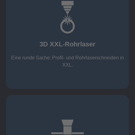
mehr erfahren
Aluminium 10 mm (oxidfrei)
Nichtrostende Stähle 15 mm (oxidfrei)
Stahl 20 mm
Wandstärken:
3D XXL-Rohrlaser
Rechteckprofile bis 300 x 300 mm
bis Ø408 x 15 m, 1.500 kg
Eine runde Sache: Profil- und Rohrlaserschneiden in
3D XXL-Rohrlaser
XXL.
mehr erfahren