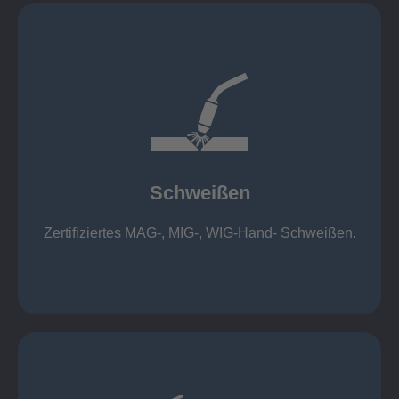
mehr erfahren
1.000 kg
Cobot-Schweißzelle 2 x 1 x 1m / 400A, CMT,
500kg
Roboterschweißen ø800 x 3.200mm / 500A,
Schweißen
1.000kg
Handarbeitsplätze 1,5 x 1,5 x 6m / 350 A,
Zertifiziertes MAG-, MIG-, WIG-Hand- Schweißen.
Schweißen
mehr erfahren