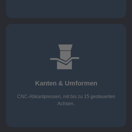
mehr erfahren
großer Standard-Werkzeug-Park
von 600 mm bis 4000 mm
Kanten & Umformen
von 160 kN bis 4000 kN
Kanten & Umformen
CNC-Abkantpressen, mit bis zu 15 gesteuerten
Achsen.