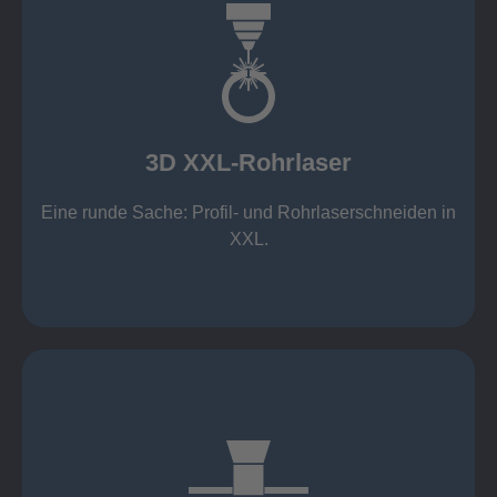
mehr erfahren
Aluminium 10 mm (oxidfrei)
Nichtrostende Stähle 15 mm (oxidfrei)
Stahl 20 mm
Wandstärken:
3D XXL-Rohrlaser
Rechteckprofile bis 300 x 300 mm
bis Ø408 x 15 m, 1.500 kg
Eine runde Sache: Profil- und Rohrlaserschneiden in
3D XXL-Rohrlaser
XXL.
mehr erfahren