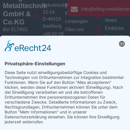
Metalltechnik
Menü
Aktuelles
Industriestrasse
info@elting-metalltechn
12-14
GmbH &
Branchen
Aktuelles /
D-46419
News
Co.KG
Leistungen
Isselburg
Einblicke
Bei ELTING
Über uns
+49 (0) 28
sind Sie
Newsletter
Jobs
74 / 900
Social
richtig, wenn
VarioSAVE
79 - 0
Sie Fachleute
Media
Sitemap
info@elting-
für Blech- und
Instagram
metalltechnik.de
Profilbearbeitung,
Facebook
Abkanttechnik,
Linkedin
Schweißtechnik
YouTube
oder
Baugruppenfertigung
suchen.
Ansprechpartner