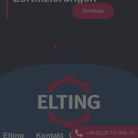
Zertifikate
+49 (0) 28 74 / 900 79 -
Elting
Kontakt
Quick
News/