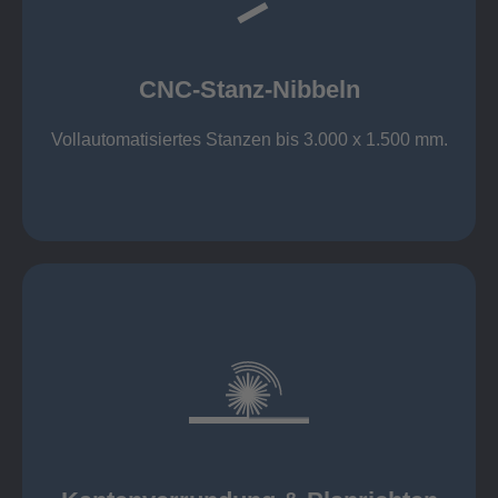
großer Standard-Werkzeug-Park
Aluminium bis 6 mm
Nichtrostender Stahl 4 mm
CNC-Stanz-Nibbeln
Stahl bis 6 mm
CNC-Stanz-Nibbeln
Vollautomatisiertes Stanzen bis 3.000 x 1.500 mm.
mehr erfahren
automatisch, beidseitig simultan
B = 1500 mm