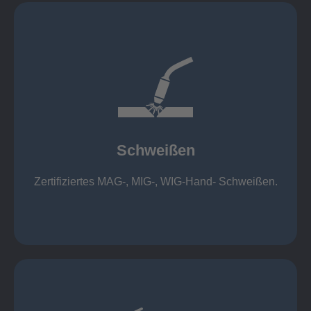
mehr erfahren
1.000 kg
Cobot-Schweißzelle 2 x 1 x 1m / 400A, CMT,
500kg
Roboterschweißen ø800 x 3.200mm / 500A,
Schweißen
1.000kg
Handarbeitsplätze 1,5 x 1,5 x 6m / 350 A,
Zertifiziertes MAG-, MIG-, WIG-Hand- Schweißen.
Schweißen
mehr erfahren