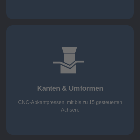
mehr erfahren
großer Standard-Werkzeug-Park
von 600 mm bis 4000 mm
Kanten & Umformen
von 160 kN bis 4000 kN
Kanten & Umformen
CNC-Abkantpressen, mit bis zu 15 gesteuerten
Achsen.