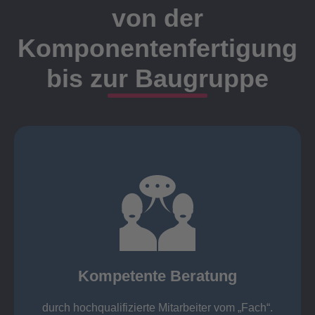
von der
Komponentenfertigung
bis zur Baugruppe
Ansprechpartner
Meister, Techniker oder Ingenieure statt.
findet die Kundenbetreuung ausschließlich durch
Nutzen Sie unsere langjährige Erfahrung! Bei Elting
Kompetente Beratung
„Fach“.
hochqualifizierte Mitarbeiter vom
Kompetente Beratung durch
durch hochqualifizierte Mitarbeiter vom „Fach“.