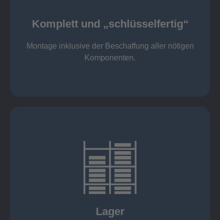
Komponenten
Montage inklusive der Beschaffung aller nötigen
Komplett und „schlüsselfertig“
Komponenten von Elting
Komplett und „schlüsselfertig“:
Montage inklusive der Beschaffung aller nötigen
Komponenten.
mehr erfahren
eigener Fuhrpark
Just in Time
KANBAN
Rahmenverträge
Lager
Lagerhaltung von Kundenteilen