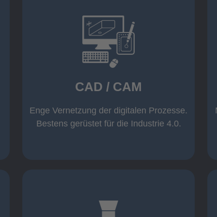
mehr erfahren
Warenwirtschaft
Datenübernahme aus der
Wicam CAM-System mit direkter
CAD / CAM
Inventor und AutoCAD
Software wie z. B. Solid Edge,
Einsatz moderner CAD/CAM
Enge Vernetzung der digitalen Prozesse.
CAD / CAM
Bestens gerüstet für die Industrie 4.0.