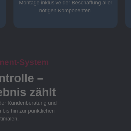
Komplett und
Montage inklusive der Beschaffung aller
nötigen Komponenten.
ment-System
ntrolle –
bnis zählt
 der Kundenberatung und
n bis hin zur pünktlichen
ptimalen,