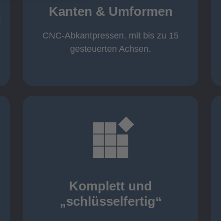
von 600 mm bis 4000 mm
Kanten & Umformen
von 160 kN bis 4000 kN
g
Kanten & Umformen
CNC-Abkantpressen, mit bis zu 15
gesteuerten Achsen.
mehr erfahren
aller nötigen Komponenten
Montage inklusive der Beschaffung
Komplett und
Komponenten von Elting
„schlüsselfertig“
„schlüsselfertig“: