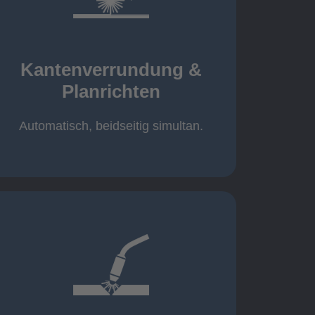
mehr erfahren
automatisch, beidseitig simultan
B = 1500 mm
Kantenverrundung &
Planrichten
Planrichten
Kantenverrundung &
Automatisch, beidseitig simultan.
mehr erfahren
400A, CMT, 1.000 kg
Cobot-Schweißzelle 2 x 1 x 1m /
/ 500A, 500kg