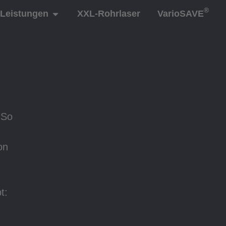
®
Leistungen
XXL-Rohrlaser
VarioSAVE
 So
on
t: