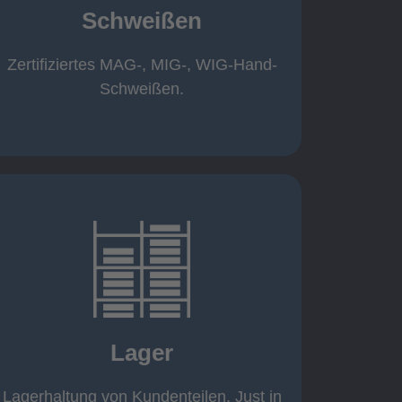
Schweißen
Roboterschweißen ø800 x 3.200mm
350 A, 1.000kg
Handarbeitsplätze 1,5 x 1,5 x 6m /
Zertifiziertes MAG-, MIG-, WIG-Hand-
Schweißen
Schweißen.
mehr erfahren
eigener Fuhrpark
Just in Time
KANBAN
Lager
Rahmenverträge
Lagerhaltung von Kundenteilen
Lagerhaltung von Kundenteilen. Just in