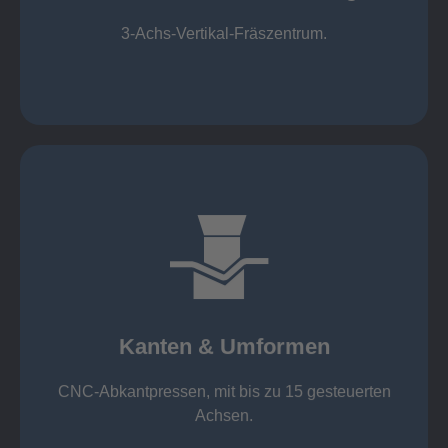
Mechanische Bearbeitung
3-Achs-Vertikal-Fräszentrum.
mehr erfahren
großer Standard-Werkzeug-Park
von 600 mm bis 4000 mm
Kanten & Umformen
von 160 kN bis 4000 kN
Kanten & Umformen
CNC-Abkantpressen, mit bis zu 15 gesteuerten
Achsen.