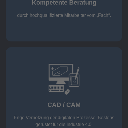
Kompetente Beratung
„Fach“.
hochqualifizierte Mitarbeiter vom
Kompetente Beratung durch
durch hochqualifizierte Mitarbeiter vom „Fach“.
mehr erfahren
Datenübernahme aus der Warenwirtschaft
Wicam CAM-System mit direkter
Solid Edge, Inventor und AutoCAD
CAD / CAM
Einsatz moderner CAD/CAM Software wie z. B.
CAD / CAM
Enge Vernetzung der digitalen Prozesse. Bestens
gerüstet für die Industrie 4.0.