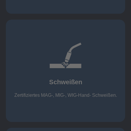
mehr erfahren
1.000 kg
Cobot-Schweißzelle 2 x 1 x 1m / 400A, CMT,
500kg
Roboterschweißen ø800 x 3.200mm / 500A,
Schweißen
1.000kg
Handarbeitsplätze 1,5 x 1,5 x 6m / 350 A,
Zertifiziertes MAG-, MIG-, WIG-Hand- Schweißen.
Schweißen