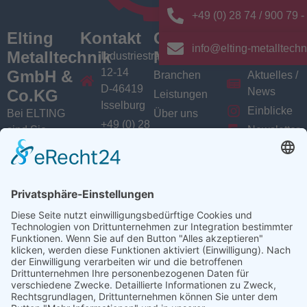
+49 (0) 28 74 / 900 79 -
Elting
Kontakt
Quick
News/
info@elting-metalltechn
Metalltechnik
Menü
Aktuelles
Industriestrasse
12-14
GmbH &
Branchen
Aktuelles /
D-46419
News
Co.KG
Leistungen
Isselburg
Einblicke
Bei ELTING
Über uns
+49 (0) 28
sind Sie
Newsletter
Jobs
74 / 900
Social
richtig, wenn
VarioSAVE
79 - 0
Sie Fachleute
Media
Sitemap
info@elting-
für Blech- und
Instagram
metalltechnik.de
Profilbearbeitung,
Facebook
Abkanttechnik,
Linkedin
Schweißtechnik
YouTube
oder
Baugruppenfertigung
suchen.
Ansprechpartner