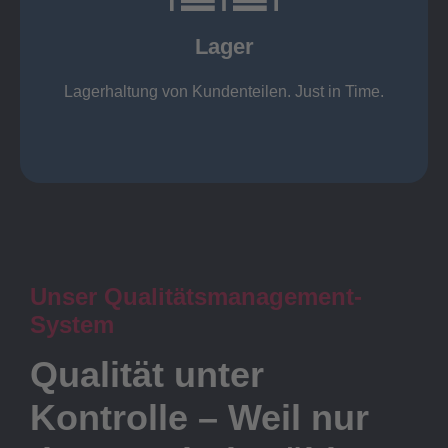
KANBAN
Rahmenverträge
Lager
Lagerhaltung von Kundenteilen
Lager
Lagerhaltung von Kundenteilen. Just in Time.
Unser Qualitätsmanagement-
System
Qualität unter
Kontrolle – Weil nur