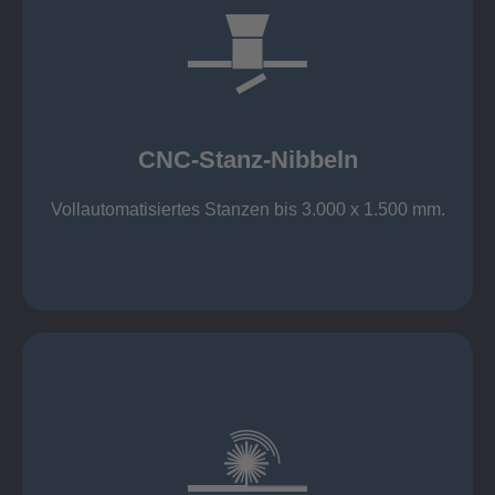
mehr erfahren
großer Standard-Werkzeug-Park
Aluminium bis 6 mm
Nichtrostender Stahl 4 mm
CNC-Stanz-Nibbeln
Stahl bis 6 mm
CNC-Stanz-Nibbeln
Vollautomatisiertes Stanzen bis 3.000 x 1.500 mm.
mehr erfahren