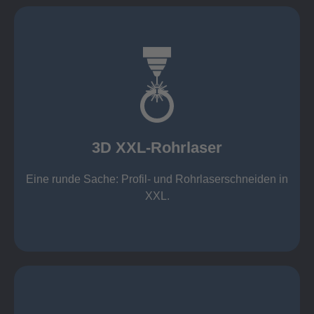
mehr erfahren
Aluminium 10 mm (oxidfrei)
Nichtrostende Stähle 15 mm (oxidfrei)
Stahl 20 mm
Wandstärken:
3D XXL-Rohrlaser
Rechteckprofile bis 300 x 300 mm
bis Ø408 x 15 m, 1.500 kg
Eine runde Sache: Profil- und Rohrlaserschneiden in
3D XXL-Rohrlaser
XXL.