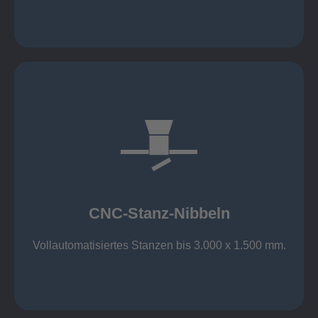
mehr erfahren
großer Standard-Werkzeug-Park
Aluminium bis 6 mm
Nichtrostender Stahl 4 mm
CNC-Stanz-Nibbeln
Stahl bis 6 mm
CNC-Stanz-Nibbeln
Vollautomatisiertes Stanzen bis 3.000 x 1.500 mm.