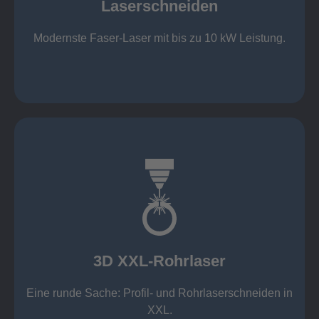
Laserschneiden
Stahl bis 12 mm oxidfrei (Schmelzschneiden)
bis 2.000 x 4.000 mm Tafelformat
Modernste Faser-Laser mit bis zu 10 kW Leistung.
Laserschneiden
mehr erfahren
Aluminium 10 mm (oxidfrei)
Nichtrostende Stähle 15 mm (oxidfrei)
Stahl 20 mm
Wandstärken:
3D XXL-Rohrlaser
Rechteckprofile bis 300 x 300 mm
bis Ø408 x 15 m, 1.500 kg
Eine runde Sache: Profil- und Rohrlaserschneiden in
3D XXL-Rohrlaser
XXL.