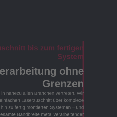
chnitt bis zum fertigen
System
verarbeitung ohne
Grenzen
 in nahezu allen Branchen vertreten. Wir
 einfachen Laserzuschnitt über komplexe
in zu fertig montierten Systemen – und
gesamte Bandbreite metallverarbeitender