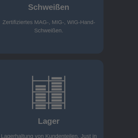
Schweißen
Roboterschweißen ø800 x 3.200mm
350 A, 1.000kg
Handarbeitsplätze 1,5 x 1,5 x 6m /
Zertifiziertes MAG-, MIG-, WIG-Hand-
Schweißen
Schweißen.
mehr erfahren
eigener Fuhrpark
Just in Time
KANBAN
Lager
Rahmenverträge
Lagerhaltung von Kundenteilen
Lagerhaltung von Kundenteilen. Just in