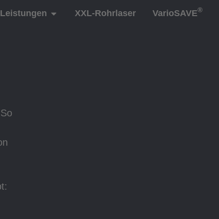
®
Leistungen
XXL-Rohrlaser
VarioSAVE
 So
on
t: