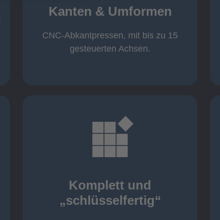
von 600 mm bis 4000 mm
Kanten & Umformen
von 160 kN bis 4000 kN
g
Kanten & Umformen
CNC-Abkantpressen, mit bis zu 15
gesteuerten Achsen.
mehr erfahren
aller nötigen Komponenten
Montage inklusive der Beschaffung
Komplett und
Komponenten von Elting
„schlüsselfertig“
„schlüsselfertig“: