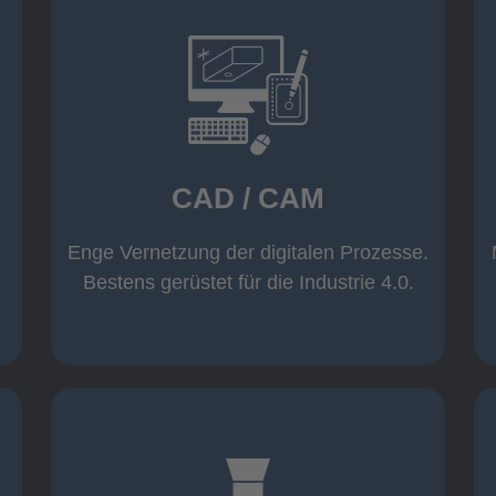
mehr erfahren
Warenwirtschaft
Datenübernahme aus der
Wicam CAM-System mit direkter
CAD / CAM
Inventor und AutoCAD
Software wie z. B. Solid Edge,
Einsatz moderner CAD/CAM
Enge Vernetzung der digitalen Prozesse.
CAD / CAM
Bestens gerüstet für die Industrie 4.0.