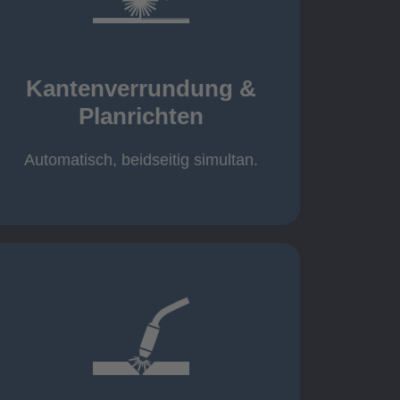
mehr erfahren
automatisch, beidseitig simultan
B = 1500 mm
Kantenverrundung &
Planrichten
Planrichten
Kantenverrundung &
Automatisch, beidseitig simultan.
mehr erfahren
400A, CMT, 1.000 kg
Cobot-Schweißzelle 2 x 1 x 1m /
/ 500A, 500kg