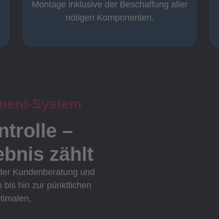
Komplett und
Montage inklusive der Beschaffung aller
nötigen Komponenten.
ment-System
ntrolle –
bnis zählt
 der Kundenberatung und
n bis hin zur pünktlichen
ptimalen,