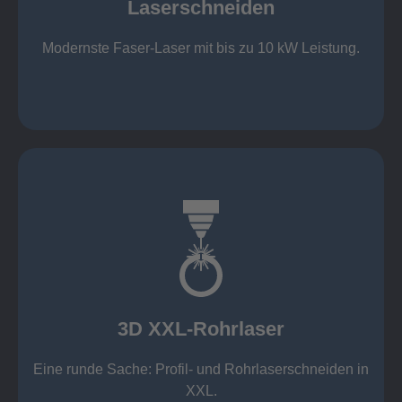
Laserschneiden
Stahl bis 12 mm oxidfrei (Schmelzschneiden)
bis 2.000 x 4.000 mm Tafelformat
Modernste Faser-Laser mit bis zu 10 kW Leistung.
Laserschneiden
mehr erfahren
Aluminium 10 mm (oxidfrei)
Nichtrostende Stähle 15 mm (oxidfrei)
Stahl 20 mm
Wandstärken:
3D XXL-Rohrlaser
Rechteckprofile bis 300 x 300 mm
bis Ø408 x 15 m, 1.500 kg
Eine runde Sache: Profil- und Rohrlaserschneiden in
3D XXL-Rohrlaser
XXL.