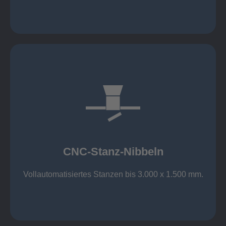
mehr erfahren
großer Standard-Werkzeug-Park
Aluminium bis 6 mm
Nichtrostender Stahl 4 mm
CNC-Stanz-Nibbeln
Stahl bis 6 mm
CNC-Stanz-Nibbeln
Vollautomatisiertes Stanzen bis 3.000 x 1.500 mm.