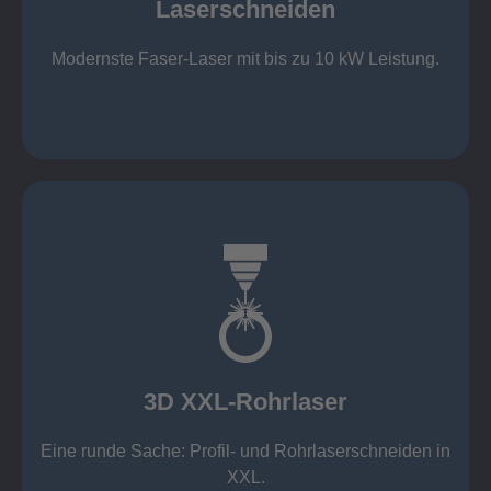
Laserschneiden
Stahl bis 12 mm oxidfrei (Schmelzschneiden)
bis 2.000 x 4.000 mm Tafelformat
Modernste Faser-Laser mit bis zu 10 kW Leistung.
Laserschneiden
mehr erfahren
Aluminium 10 mm (oxidfrei)
Nichtrostende Stähle 15 mm (oxidfrei)
Stahl 20 mm
Wandstärken:
3D XXL-Rohrlaser
Rechteckprofile bis 300 x 300 mm
bis Ø408 x 15 m, 1.500 kg
Eine runde Sache: Profil- und Rohrlaserschneiden in
3D XXL-Rohrlaser
XXL.