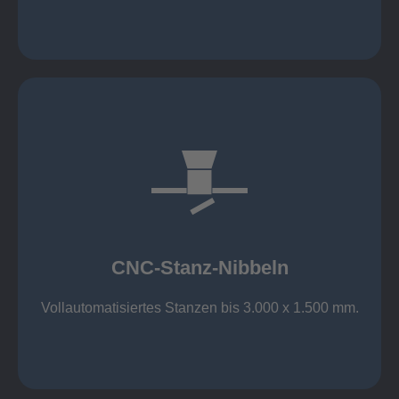
mehr erfahren
großer Standard-Werkzeug-Park
Aluminium bis 6 mm
Nichtrostender Stahl 4 mm
CNC-Stanz-Nibbeln
Stahl bis 6 mm
CNC-Stanz-Nibbeln
Vollautomatisiertes Stanzen bis 3.000 x 1.500 mm.