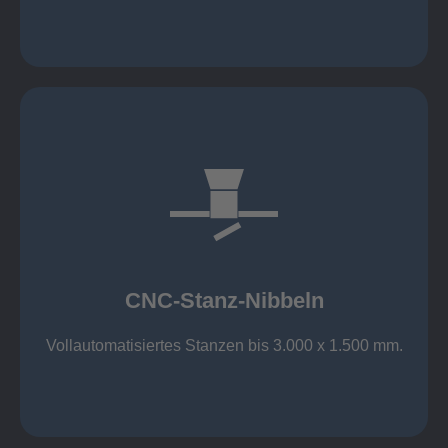
mehr erfahren
großer Standard-Werkzeug-Park
Aluminium bis 6 mm
Nichtrostender Stahl 4 mm
CNC-Stanz-Nibbeln
Stahl bis 6 mm
CNC-Stanz-Nibbeln
Vollautomatisiertes Stanzen bis 3.000 x 1.500 mm.