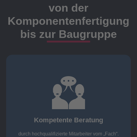
von der
Komponentenfertigung
bis zur Baugruppe
Ansprechpartner
Meister, Techniker oder Ingenieure statt.
findet die Kundenbetreuung ausschließlich durch
Nutzen Sie unsere langjährige Erfahrung! Bei Elting
Kompetente Beratung
„Fach“.
hochqualifizierte Mitarbeiter vom
Kompetente Beratung durch
durch hochqualifizierte Mitarbeiter vom „Fach“.