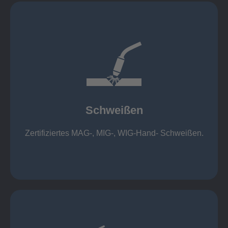
mehr erfahren
1.000 kg
Cobot-Schweißzelle 2 x 1 x 1m / 400A, CMT,
500kg
Roboterschweißen ø800 x 3.200mm / 500A,
Schweißen
1.000kg
Handarbeitsplätze 1,5 x 1,5 x 6m / 350 A,
Zertifiziertes MAG-, MIG-, WIG-Hand- Schweißen.
Schweißen
mehr erfahren