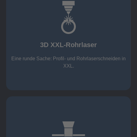
mehr erfahren
Aluminium 10 mm (oxidfrei)
Nichtrostende Stähle 15 mm (oxidfrei)
Stahl 20 mm
Wandstärken:
3D XXL-Rohrlaser
Rechteckprofile bis 300 x 300 mm
bis Ø408 x 15 m, 1.500 kg
Eine runde Sache: Profil- und Rohrlaserschneiden in
3D XXL-Rohrlaser
XXL.
mehr erfahren