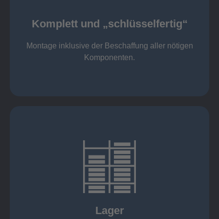
Komponenten
Montage inklusive der Beschaffung aller nötigen
Komplett und „schlüsselfertig“
Komponenten von Elting
Komplett und „schlüsselfertig“:
Montage inklusive der Beschaffung aller nötigen
Komponenten.
mehr erfahren
eigener Fuhrpark
Just in Time
KANBAN
Rahmenverträge
Lager
Lagerhaltung von Kundenteilen