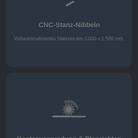
großer Standard-Werkzeug-Park
Aluminium bis 6 mm
Nichtrostender Stahl 4 mm
CNC-Stanz-Nibbeln
Stahl bis 6 mm
CNC-Stanz-Nibbeln
Vollautomatisiertes Stanzen bis 3.000 x 1.500 mm.
mehr erfahren
automatisch, beidseitig simultan
B = 1500 mm