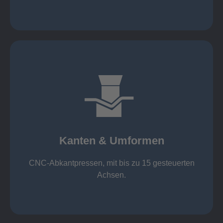
mehr erfahren
großer Standard-Werkzeug-Park
von 600 mm bis 4000 mm
Kanten & Umformen
von 160 kN bis 4000 kN
Kanten & Umformen
CNC-Abkantpressen, mit bis zu 15 gesteuerten
Achsen.