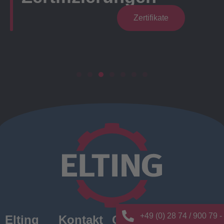
Zertifikate
+49 (0) 28 74 / 900 79 -
Elting
Kontakt
Quick
News/