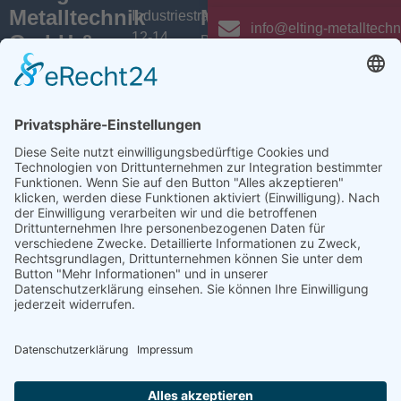
Metalltechnik
Menü
Aktuelles
Industriestrasse
info@elting-metalltechn
12-14
GmbH &
Branchen
Aktuelles /
D-46419
News
Co.KG
Leistungen
Isselburg
Einblicke
Bei ELTING
Über uns
+49 (0) 28
sind Sie
Newsletter
Jobs
74 / 900
Social
richtig, wenn
VarioSAVE
79 - 0
Sie Fachleute
Media
Sitemap
info@elting-
für Blech- und
Instagram
metalltechnik.de
Profilbearbeitung,
Facebook
Abkanttechnik,
Linkedin
Schweißtechnik
YouTube
oder
Baugruppenfertigung
suchen.
Ansprechpartner