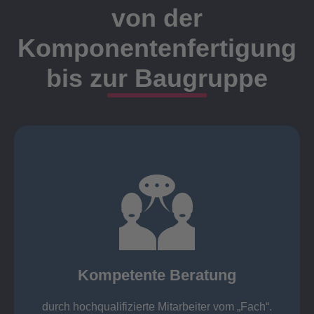
von der
Komponentenfertigung
bis zur Baugruppe
Ansprechpartner
Meister, Techniker oder Ingenieure statt.
findet die Kundenbetreuung ausschließlich durch
Nutzen Sie unsere langjährige Erfahrung! Bei Elting
Kompetente Beratung
„Fach“.
hochqualifizierte Mitarbeiter vom
Kompetente Beratung durch
durch hochqualifizierte Mitarbeiter vom „Fach“.