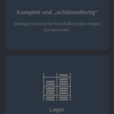
Komponenten
Montage inklusive der Beschaffung aller nötigen
Komplett und „schlüsselfertig“
Komponenten von Elting
Komplett und „schlüsselfertig“:
Montage inklusive der Beschaffung aller nötigen
Komponenten.
mehr erfahren
eigener Fuhrpark
Just in Time
KANBAN
Rahmenverträge
Lager
Lagerhaltung von Kundenteilen