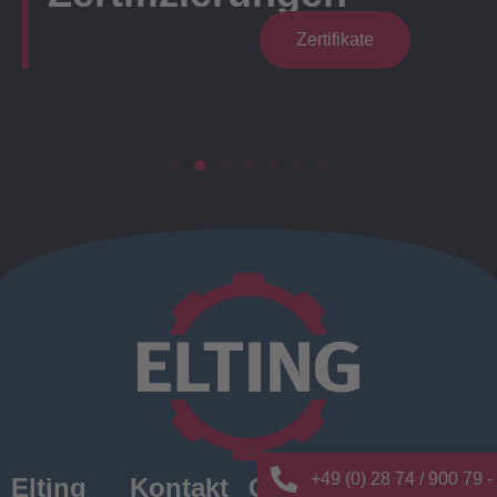
Zertifikate
+49 (0) 28 74 / 900 79 -
Elting
Kontakt
Quick
News/