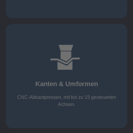
mehr erfahren
großer Standard-Werkzeug-Park
von 600 mm bis 4000 mm
Kanten & Umformen
von 160 kN bis 4000 kN
Kanten & Umformen
CNC-Abkantpressen, mit bis zu 15 gesteuerten
Achsen.