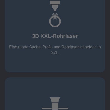
mehr erfahren
Aluminium 10 mm (oxidfrei)
Nichtrostende Stähle 15 mm (oxidfrei)
Stahl 20 mm
Wandstärken:
3D XXL-Rohrlaser
Rechteckprofile bis 300 x 300 mm
bis Ø408 x 15 m, 1.500 kg
Eine runde Sache: Profil- und Rohrlaserschneiden in
3D XXL-Rohrlaser
XXL.
mehr erfahren