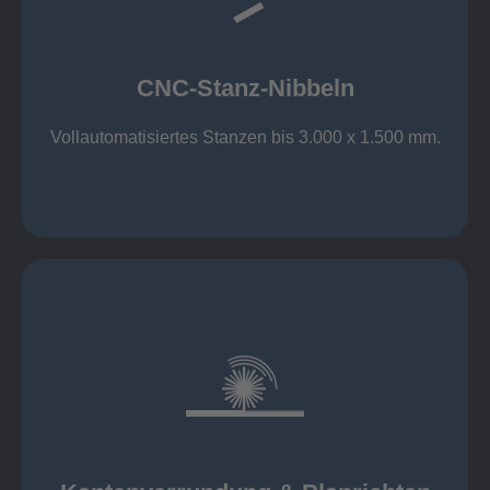
großer Standard-Werkzeug-Park
Aluminium bis 6 mm
Nichtrostender Stahl 4 mm
CNC-Stanz-Nibbeln
Stahl bis 6 mm
CNC-Stanz-Nibbeln
Vollautomatisiertes Stanzen bis 3.000 x 1.500 mm.
mehr erfahren
automatisch, beidseitig simultan
B = 1500 mm