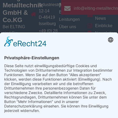
Metalltechnik
Menü
Aktuelles
Industriestrasse
info@elting-metalltechn
12-14
GmbH &
Branchen
Aktuelles /
D-46419
News
Co.KG
Leistungen
Isselburg
Einblicke
Bei ELTING
Über uns
+49 (0) 28
sind Sie
Newsletter
Jobs
74 / 900
Social
richtig, wenn
VarioSAVE
79 - 0
Sie Fachleute
Media
Sitemap
info@elting-
für Blech- und
Instagram
metalltechnik.de
Profilbearbeitung,
Facebook
Abkanttechnik,
Linkedin
Schweißtechnik
YouTube
oder
Baugruppenfertigung
suchen.
Ansprechpartner