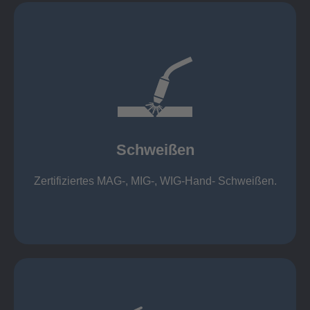
mehr erfahren
1.000 kg
Cobot-Schweißzelle 2 x 1 x 1m / 400A, CMT,
500kg
Roboterschweißen ø800 x 3.200mm / 500A,
Schweißen
1.000kg
Handarbeitsplätze 1,5 x 1,5 x 6m / 350 A,
Zertifiziertes MAG-, MIG-, WIG-Hand- Schweißen.
Schweißen
mehr erfahren