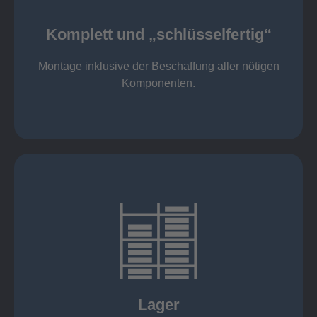
Komponenten
Montage inklusive der Beschaffung aller nötigen
Komplett und „schlüsselfertig“
Komponenten von Elting
Komplett und „schlüsselfertig“:
Montage inklusive der Beschaffung aller nötigen
Komponenten.
mehr erfahren
eigener Fuhrpark
Just in Time
KANBAN
Rahmenverträge
Lager
Lagerhaltung von Kundenteilen