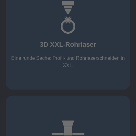
mehr erfahren
Aluminium 10 mm (oxidfrei)
Nichtrostende Stähle 15 mm (oxidfrei)
Stahl 20 mm
Wandstärken:
3D XXL-Rohrlaser
Rechteckprofile bis 300 x 300 mm
bis Ø408 x 15 m, 1.500 kg
Eine runde Sache: Profil- und Rohrlaserschneiden in
3D XXL-Rohrlaser
XXL.
mehr erfahren