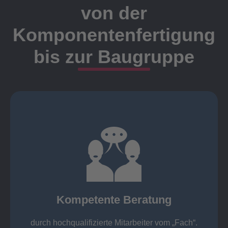
von der
Komponentenfertigung
bis zur Baugruppe
Ansprechpartner
Meister, Techniker oder Ingenieure statt.
findet die Kundenbetreuung ausschließlich durch
Nutzen Sie unsere langjährige Erfahrung! Bei Elting
Kompetente Beratung
„Fach“.
hochqualifizierte Mitarbeiter vom
Kompetente Beratung durch
durch hochqualifizierte Mitarbeiter vom „Fach“.