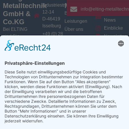
Metalltechnik
Menü
Aktuelles
Industriestrasse
info@elting-metalltechn
12-14
GmbH &
Branchen
Aktuelles /
D-46419
News
Co.KG
Leistungen
Isselburg
Einblicke
Bei ELTING
Über uns
+49 (0) 28
sind Sie
Newsletter
Jobs
74 / 900
Social
richtig, wenn
VarioSAVE
79 - 0
Sie Fachleute
Media
Sitemap
info@elting-
für Blech- und
Instagram
metalltechnik.de
Profilbearbeitung,
Facebook
Abkanttechnik,
Linkedin
Schweißtechnik
YouTube
oder
Baugruppenfertigung
suchen.
Ansprechpartner