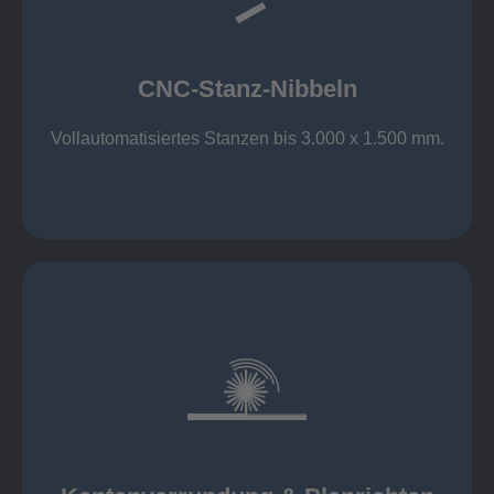
großer Standard-Werkzeug-Park
Aluminium bis 6 mm
Nichtrostender Stahl 4 mm
CNC-Stanz-Nibbeln
Stahl bis 6 mm
CNC-Stanz-Nibbeln
Vollautomatisiertes Stanzen bis 3.000 x 1.500 mm.
mehr erfahren
automatisch, beidseitig simultan
B = 1500 mm