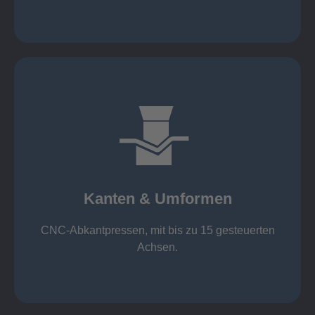
mehr erfahren
großer Standard-Werkzeug-Park
von 600 mm bis 4000 mm
Kanten & Umformen
von 160 kN bis 4000 kN
Kanten & Umformen
CNC-Abkantpressen, mit bis zu 15 gesteuerten
Achsen.