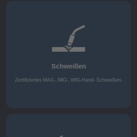
mehr erfahren
1.000 kg
Cobot-Schweißzelle 2 x 1 x 1m / 400A, CMT,
500kg
Roboterschweißen ø800 x 3.200mm / 500A,
Schweißen
1.000kg
Handarbeitsplätze 1,5 x 1,5 x 6m / 350 A,
Zertifiziertes MAG-, MIG-, WIG-Hand- Schweißen.
Schweißen
mehr erfahren