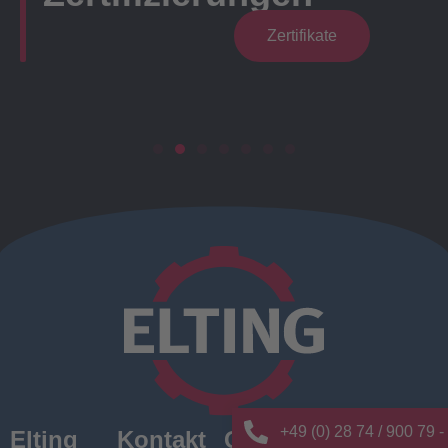
Zertifikate
+49 (0) 28 74 / 900 79 -
Elting
Kontakt
Quick
News/