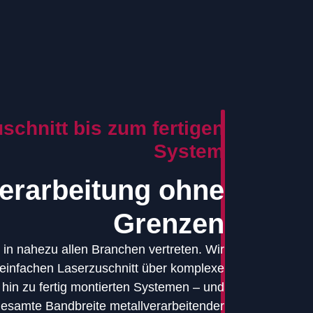
chnitt bis zum fertigen
System
verarbeitung ohne
Grenzen
 in nahezu allen Branchen vertreten. Wir
 einfachen Laserzuschnitt über komplexe
in zu fertig montierten Systemen – und
gesamte Bandbreite metallverarbeitender