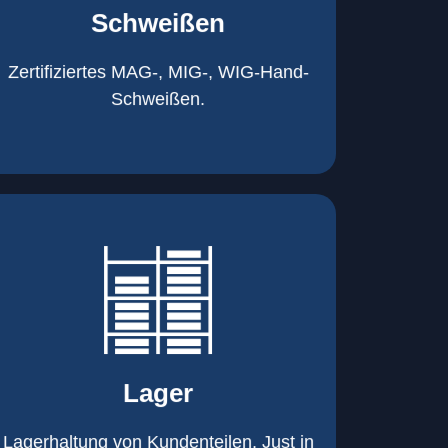
Schweißen
Roboterschweißen ø800 x 3.200mm
350 A, 1.000kg
Handarbeitsplätze 1,5 x 1,5 x 6m /
Zertifiziertes MAG-, MIG-, WIG-Hand-
Schweißen
Schweißen.
mehr erfahren
eigener Fuhrpark
Just in Time
KANBAN
Lager
Rahmenverträge
Lagerhaltung von Kundenteilen
Lagerhaltung von Kundenteilen. Just in