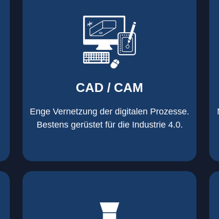
mehr erfahren
Warenwirtschaft
Datenübernahme aus der
Wicam CAM-System mit direkter
CAD / CAM
Inventor und AutoCAD
Software wie z. B. Solid Edge,
Einsatz moderner CAD/CAM
Enge Vernetzung der digitalen Prozesse.
CAD / CAM
Bestens gerüstet für die Industrie 4.0.