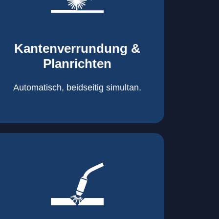
mehr erfahren
automatisch, beidseitig simultan
B = 1500 mm
Kantenverrundung &
Planrichten
Planrichten
Kantenverrundung &
Automatisch, beidseitig simultan.
mehr erfahren
400A, CMT, 1.000 kg
Cobot-Schweißzelle 2 x 1 x 1m /
/ 500A, 500kg