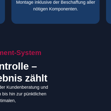
Komplett und
Montage inklusive der Beschaffung aller
nötigen Komponenten.
ment-System
ntrolle –
bnis zählt
 der Kundenberatung und
n bis hin zur pünktlichen
ptimalen,