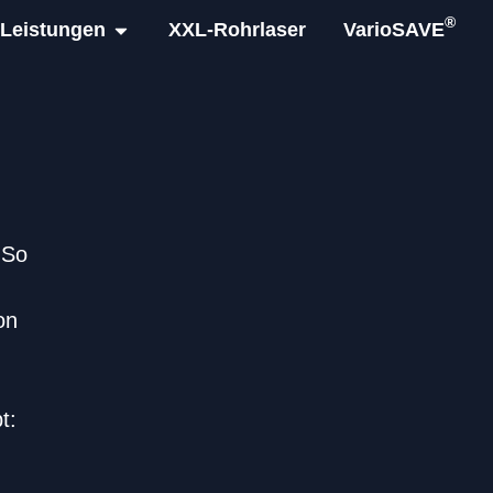
®
Leistungen
XXL-Rohrlaser
VarioSAVE
 So
on
t: