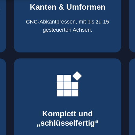
von 600 mm bis 4000 mm
Kanten & Umformen
von 160 kN bis 4000 kN
g
Kanten & Umformen
CNC-Abkantpressen, mit bis zu 15
gesteuerten Achsen.
mehr erfahren
aller nötigen Komponenten
Montage inklusive der Beschaffung
Komplett und
Komponenten von Elting
„schlüsselfertig“
„schlüsselfertig“: